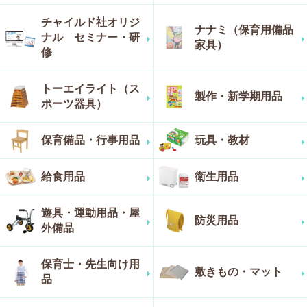
チャイルド社オリジ
ナナミ（保育用備品
ナル セミナー・研
家具）
修
トーエイライト（ス
製作・新学期用品
ポーツ器具）
保育備品・行事用品
玩具・教材
給食用品
衛生用品
遊具・運動用品・屋
防災用品
外備品
保育士・先生向け用
敷きもの・マット
品