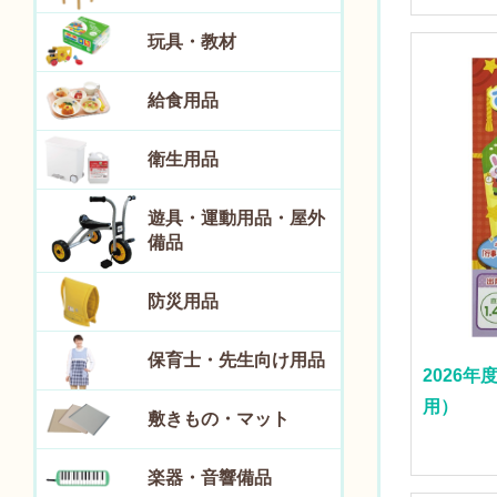
玩具・教材
給食用品
衛生用品
遊具・運動用品・屋外
備品
防災用品
保育士・先生向け用品
2026
用）
敷きもの・マット
楽器・音響備品