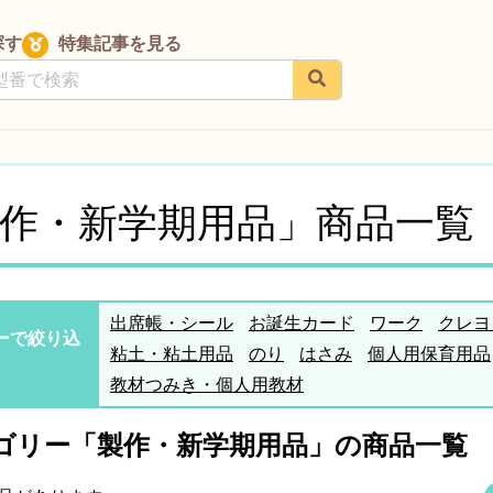
探す
特集記事を見る
作・新学期用品」商品一覧
出席帳・シール
お誕生カード
ワーク
クレヨ
ーで絞り込
粘土・粘土用品
のり
はさみ
個人用保育用品
教材つみき・個人用教材
ゴリー「製作・新学期用品」の商品一覧