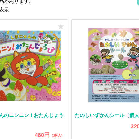
商品があります。
を表示
★
んのニンニン！おたんじょう
たのしいずかんシール（個
32
460円
（税込）