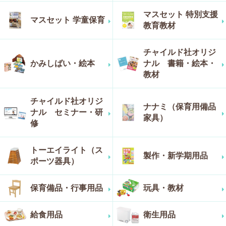
マスセット 特別支援
マスセット 学童保育
教育教材
チャイルド社オリジ
かみしばい・絵本
ナル 書籍・絵本・
教材
チャイルド社オリジ
ナナミ（保育用備品
ナル セミナー・研
家具）
修
トーエイライト（ス
製作・新学期用品
ポーツ器具）
保育備品・行事用品
玩具・教材
給食用品
衛生用品