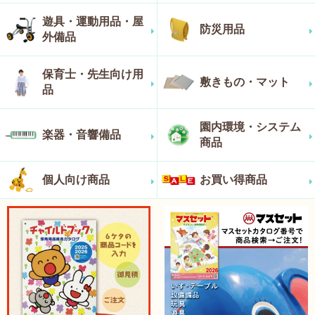
遊具・運動用品・屋
防災用品
外備品
保育士・先生向け用
敷きもの・マット
品
園内環境・システム
楽器・音響備品
商品
個人向け商品
お買い得商品