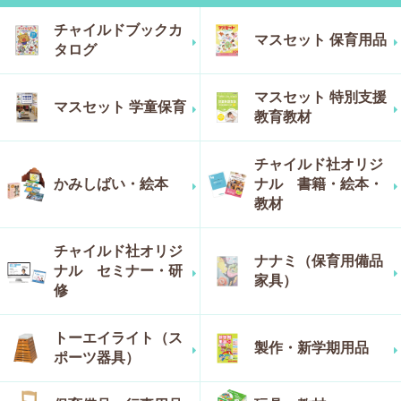
チャイルドブックカ
マスセット 保育用品
タログ
マスセット 特別支援
マスセット 学童保育
教育教材
チャイルド社オリジ
かみしばい・絵本
ナル 書籍・絵本・
教材
チャイルド社オリジ
ナナミ（保育用備品
ナル セミナー・研
家具）
修
トーエイライト（ス
製作・新学期用品
ポーツ器具）