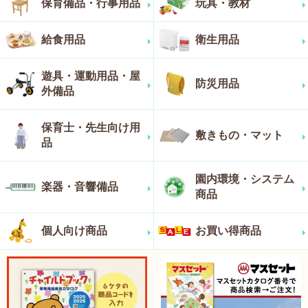
保育備品・行事用品
玩具・教材
給食用品
衛生用品
遊具・運動用品・屋
防災用品
外備品
保育士・先生向け用
敷きもの・マット
品
園内環境・システム
楽器・音響備品
商品
個人向け商品
お買い得商品