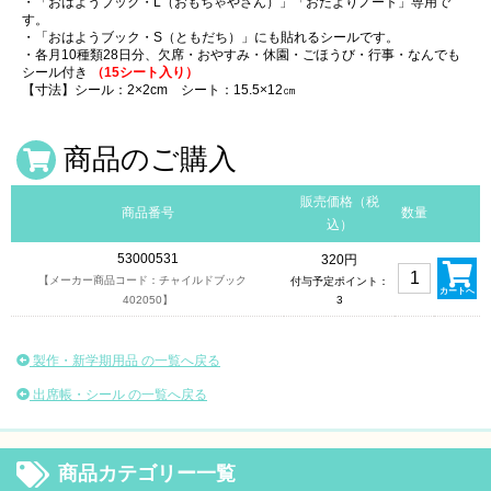
・「おはようブック・L（おもちゃやさん）」「おたよりノート」専用で
す。
・「おはようブック・S（ともだち）」にも貼れるシールです。
・各月10種類28日分、欠席・おやすみ・休園・ごほうび・行事・なんでも
シール付き
（15シート入り）
【寸法】シール：2×2cm シート：15.5×12㎝
商品のご購入
販売価格（税
商品番号
数量
込）
53000531
320円
【メーカー商品コード：チャイルドブック
付与予定ポイント：
カートへ
402050】
3
製作・新学期用品 の一覧へ戻る
出席帳・シール の一覧へ戻る
商品カテゴリー一覧