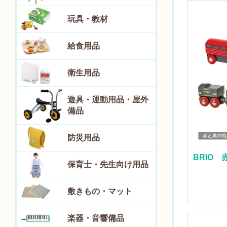
玩具・教材
給食用品
衛生用品
遊具・運動用品・屋外
備品
防災用品
BRIO
保育士・先生向け用品
敷きもの・マット
楽器・音響備品