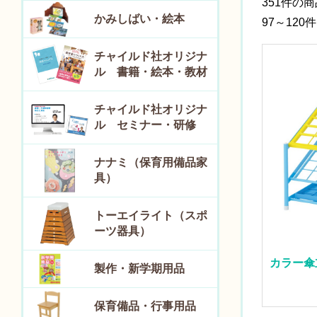
351件の
かみしばい・絵本
97～120
チャイルド社オリジナ
ル 書籍・絵本・教材
チャイルド社オリジナ
ル セミナー・研修
ナナミ（保育用備品家
具）
トーエイライト（スポ
ーツ器具）
カラー傘
製作・新学期用品
保育備品・行事用品