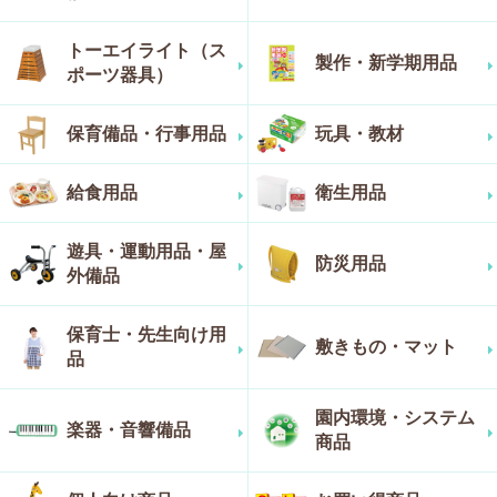
トーエイライト（ス
製作・新学期用品
ポーツ器具）
保育備品・行事用品
玩具・教材
給食用品
衛生用品
遊具・運動用品・屋
防災用品
外備品
保育士・先生向け用
敷きもの・マット
品
園内環境・システム
楽器・音響備品
商品