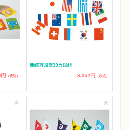
連続万国旗30カ国組
0円
8,052円
（税込）
（税込）
★
★