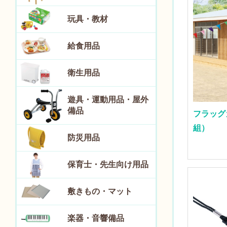
玩具・教材
給食用品
衛生用品
遊具・運動用品・屋外
備品
フラッグ
組）
防災用品
保育士・先生向け用品
敷きもの・マット
楽器・音響備品