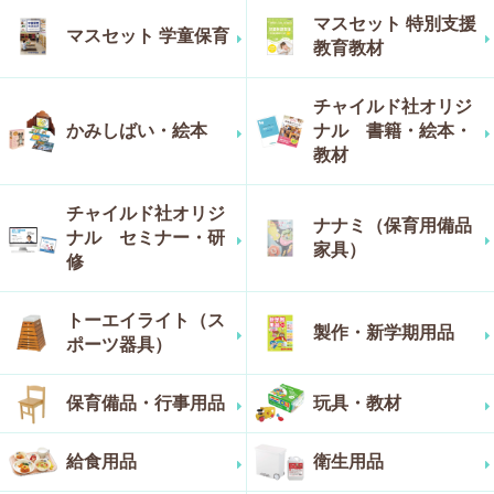
マスセット 特別支援
マスセット 学童保育
教育教材
チャイルド社オリジ
かみしばい・絵本
ナル 書籍・絵本・
教材
チャイルド社オリジ
ナナミ（保育用備品
ナル セミナー・研
家具）
修
トーエイライト（ス
製作・新学期用品
ポーツ器具）
保育備品・行事用品
玩具・教材
給食用品
衛生用品