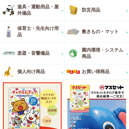
遊具・運動用品・屋
防災用品
外備品
保育士・先生向け用
敷きもの・マット
品
園内環境・システム
楽器・音響備品
商品
個人向け商品
お買い得商品