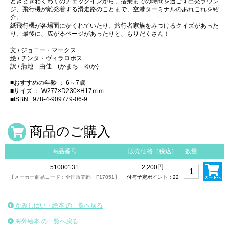
どきどきわくわくのチェックインから、搭乗までの時間を過ごす出発ラウン
ジ、飛行機が離発着する滑走路のことまで、空港ターミナルのあれこれを紹
介。
紙飛行機が各場面にかくれていたり、旅行者家族をみつけるクイズがあった
り、最後に、広がるページがあったりと、もりだくさん！
文 / ジョニー・マークス
絵 / チンタ・ヴィラロボス
訳 / 蒲池 由佳 (かまち ゆか)
■おすすめの年齢 ： 6～7歳
■サイズ ： W277×D230×H17ｍｍ
■ISBN : 978-4-909779-06-9
商品のご購入
商品番号
販売価格（税込）
数量
51000131
2,200円
【メーカー商品コード：全国販売部 F17051】
付与予定ポイント：22
カートへ
かみしばい・絵本 の一覧へ戻る
海外絵本 の一覧へ戻る