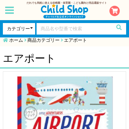
だれでも気軽に使える幼稚園・保育園・こども園向け用品通販サイト
toggle
navigation
ホーム
商品カテゴリー
エアポート
エアポート