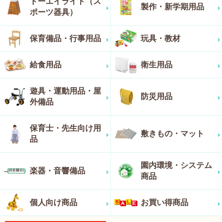
トーエイライト（ス
製作・新学期用品
ポーツ器具）
保育備品・行事用品
玩具・教材
給食用品
衛生用品
遊具・運動用品・屋
防災用品
外備品
保育士・先生向け用
敷きもの・マット
品
園内環境・システム
楽器・音響備品
商品
個人向け商品
お買い得商品