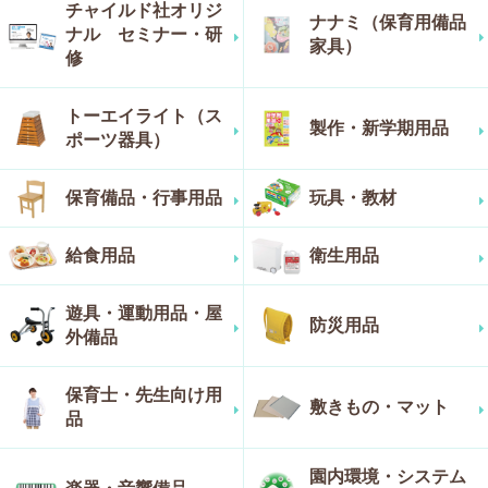
チャイルド社オリジ
ナナミ（保育用備品
ナル セミナー・研
家具）
修
トーエイライト（ス
製作・新学期用品
ポーツ器具）
保育備品・行事用品
玩具・教材
給食用品
衛生用品
遊具・運動用品・屋
防災用品
外備品
保育士・先生向け用
敷きもの・マット
品
園内環境・システム