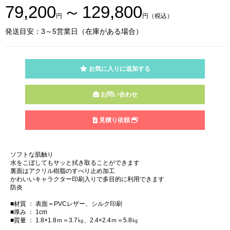
79,200
～
129,800
円
円（税込）
発送目安：3～5営業日（在庫がある場合）
お気に入りに追加する
お問い合わせ
見積り依頼
ソフトな肌触り
水をこぼしてもサッと拭き取ることができます
裏面はアクリル樹脂のすべり止め加工
かわいいキャラクター印刷入りで多目的に利用できます
防炎
■材質 ： 表面＝PVCレザー、シルク印刷
■厚み ： 1cm
■質量 ： 1.8×1.8ｍ＝3.7㎏、2.4×2.4ｍ＝5.8㎏