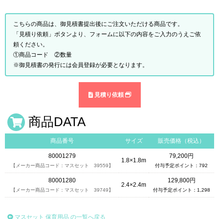
こちらの商品は、御見積書提出後にご注文いただける商品です。
「見積り依頼」ボタンより、フォームに以下の内容をご入力のうえご依
頼ください。
①商品コード ②数量
※御見積書の発行には会員登録が必要となります。
見積り依頼
商品DATA
商品番号
サイズ
販売価格（税込）
80001279
79,200円
1.8×1.8m
【メーカー商品コード：マスセット 39559】
付与予定ポイント：792
80001280
129,800円
2.4×2.4m
【メーカー商品コード：マスセット 39749】
付与予定ポイント：1,298
マスセット 保育用品 の一覧へ戻る