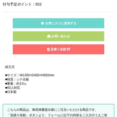
付与予定ポイント：822
お気に入りに追加する
お問い合わせ
見積り依頼
組立式
■サイズ：W1300×D400×H850mm
■材質：シナ合板
■重量：約13㎏
■40人対応
■日本製
こちらの商品は、御見積書提出後にご注文いただける商品です。
「見積り依頼」ボタンより、フォームに以下の内容をご入力のうえご依