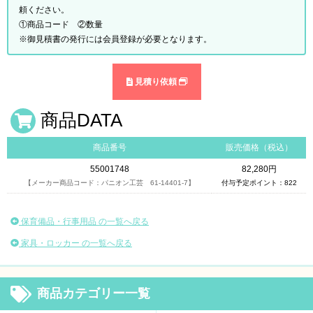
頼ください。
①商品コード ②数量
※御見積書の発行には会員登録が必要となります。
見積り依頼
商品DATA
商品番号
販売価格（税込）
55001748
82,280円
【メーカー商品コード：パニオン工芸 61-14401-7】
付与予定ポイント：822
保育備品・行事用品 の一覧へ戻る
家具・ロッカー の一覧へ戻る
商品カテゴリー一覧