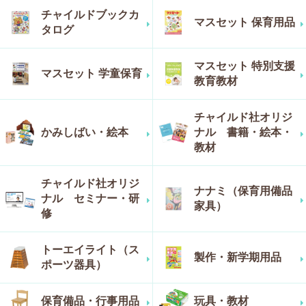
チャイルドブックカ
マスセット 保育用品
タログ
マスセット 特別支援
マスセット 学童保育
教育教材
チャイルド社オリジ
かみしばい・絵本
ナル 書籍・絵本・
教材
チャイルド社オリジ
ナナミ（保育用備品
ナル セミナー・研
家具）
修
トーエイライト（ス
製作・新学期用品
ポーツ器具）
保育備品・行事用品
玩具・教材