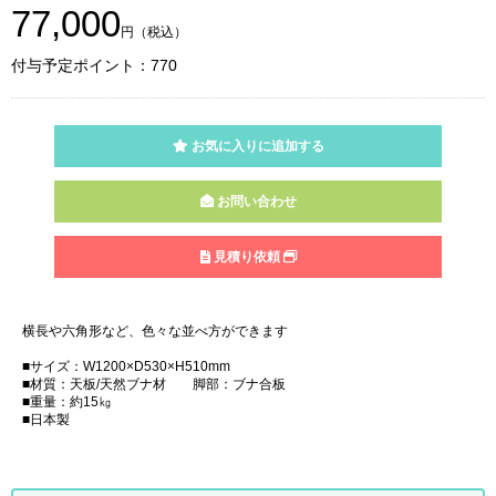
77,000
円（税込）
付与予定ポイント：770
お気に入りに追加する
お問い合わせ
見積り依頼
横長や六角形など、色々な並べ方ができます
■サイズ：W1200×D530×H510mm
■材質：天板/天然ブナ材 脚部：ブナ合板
■重量：約15㎏
■日本製