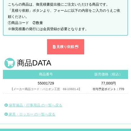
こちらの商品は、御見積書提出後にご注文いただける商品です。
「見積り依頼」ボタンより、フォームに以下の内容をご入力のうえご依
頼ください。
①商品コード ②数量
※御見積書の発行には会員登録が必要となります。
見積り依頼
商品DATA
商品番号
販売価格（税込）
55001729
77,000円
【メーカー商品コード：パニオン工芸 69-10601-4】
付与予定ポイント：770
保育備品・行事用品 の一覧へ戻る
家具・ロッカー の一覧へ戻る