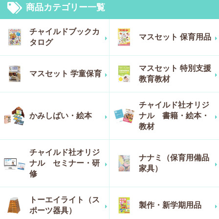
商品カテゴリー一覧
チャイルドブックカ
マスセット 保育用品
タログ
マスセット 特別支援
マスセット 学童保育
教育教材
チャイルド社オリジ
かみしばい・絵本
ナル 書籍・絵本・
教材
チャイルド社オリジ
ナナミ（保育用備品
ナル セミナー・研
家具）
修
トーエイライト（ス
製作・新学期用品
ポーツ器具）