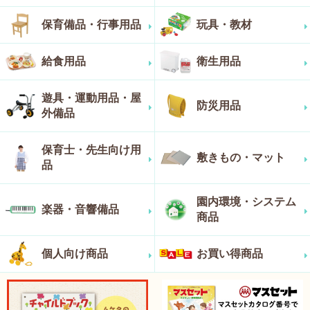
保育備品・行事用品
玩具・教材
給食用品
衛生用品
遊具・運動用品・屋
防災用品
外備品
保育士・先生向け用
敷きもの・マット
品
園内環境・システム
楽器・音響備品
商品
個人向け商品
お買い得商品