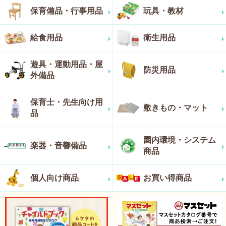
保育備品・行事用品
玩具・教材
給食用品
衛生用品
遊具・運動用品・屋
防災用品
外備品
保育士・先生向け用
敷きもの・マット
品
園内環境・システム
楽器・音響備品
商品
個人向け商品
お買い得商品