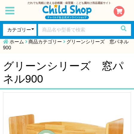
だれでも気軽に使える幼稚園・保育園・こども園向け用品通販サイト
toggle
navigation
ホーム
商品カテゴリー
グリーンシリーズ 窓パネル
900
グリーンシリーズ 窓パ
ネル900