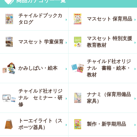
商品カテゴリー一覧
チャイルドブックカ
マスセット 保育用品
タログ
マスセット 特別支援
マスセット 学童保育
教育教材
チャイルド社オリジ
かみしばい・絵本
ナル 書籍・絵本・
教材
チャイルド社オリジ
ナナミ（保育用備品
ナル セミナー・研
家具）
修
トーエイライト（ス
製作・新学期用品
ポーツ器具）