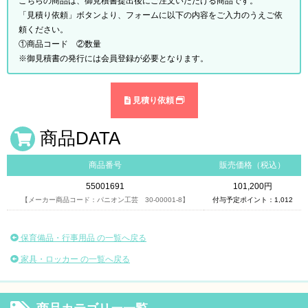
こちらの商品は、御見積書提出後にご注文いただける商品です。
「見積り依頼」ボタンより、フォームに以下の内容をご入力のうえご依
頼ください。
①商品コード ②数量
※御見積書の発行には会員登録が必要となります。
見積り依頼
商品DATA
商品番号
販売価格（税込）
55001691
101,200円
【メーカー商品コード：パニオン工芸 30-00001-8】
付与予定ポイント：1,012
保育備品・行事用品 の一覧へ戻る
家具・ロッカー の一覧へ戻る