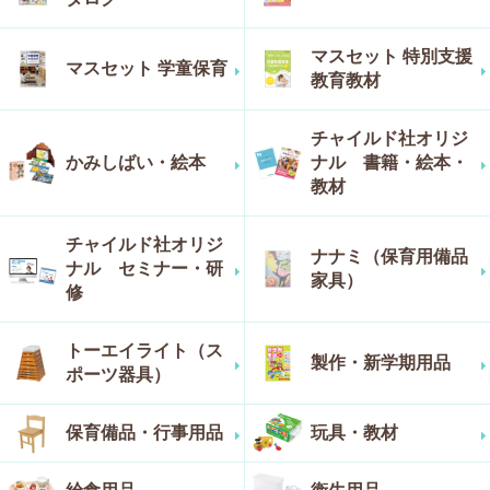
マスセット 特別支援
マスセット 学童保育
教育教材
チャイルド社オリジ
かみしばい・絵本
ナル 書籍・絵本・
教材
チャイルド社オリジ
ナナミ（保育用備品
ナル セミナー・研
家具）
修
トーエイライト（ス
製作・新学期用品
ポーツ器具）
保育備品・行事用品
玩具・教材