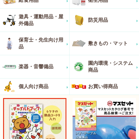
給食用品
衛生用品
遊具・運動用品・屋
防災用品
外備品
保育士・先生向け用
敷きもの・マット
品
園内環境・システム
楽器・音響備品
商品
個人向け商品
お買い得商品