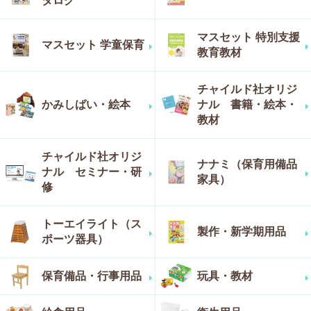
タログ
マスセット 特別支援
マスセット 学童保育
教育教材
チャイルド社オリジ
かみしばい・絵本
ナル 書籍・絵本・
教材
チャイルド社オリジ
ナナミ（保育用備品
ナル セミナー・研
家具）
修
トーエイライト（ス
製作・新学期用品
ポーツ器具）
保育備品・行事用品
玩具・教材