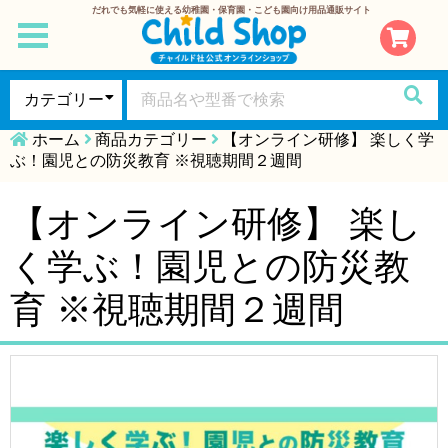
だれでも気軽に使える幼稚園・保育園・こども園向け用品通販サイト
toggle
navigation
ホーム
商品カテゴリー
【オンライン研修】 楽しく学
ぶ！園児との防災教育 ※視聴期間２週間
【オンライン研修】 楽し
く学ぶ！園児との防災教
育 ※視聴期間２週間