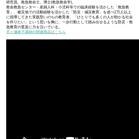
研究員。救急救命士。博士(救急救命学)。
救命救急センター・産婦人科・小児科等での臨床経験を活かした「救急教
育」、被災地での活動経験を活かした「防災・減災教育」を述べ2万人以上
に指導してきた実践型いのちの教育者。「ひとりでも多くの人が助かる社会
を作りたい」という思いを胸に、一歩行動として踏み出せるような防災・救
急教育の普及に力を注いでいる。
月ヶ瀬恭子講師の関連商品はこちら