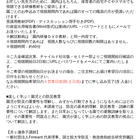
お忙しい先生方のために…園内はもちろん、保育者の自宅ＰＣやスマホでも
視聴できる研修教材をご提供します。
園ごとのお申込みで視聴期間内であれば園のすべての職員の方が受講いただ
けます。
受講用教材(PDF)・ディスカッション用手引き(PDF)、
行政提出用報告書(Word形式)は動画のURL・パスワードとともにメールで
お送りいたします。
※解説動画は「園内研修ＤＶＤ教材」と同一内容です。
※視聴期間内であれば、視聴人数ならびに視聴回数の制限はありません。
※視聴時間：約40分
※ご入金確認次第、チャイルド社出版・セミナー部よりご視聴開始日確認の
上、ご視聴開始日2日前にURLとパスワードをメールにてご案内いたしま
す。
※ご希望の視聴開始日がお決まりの場合、ご注文時にお届け希望日の項目に
日付をお知らせください。
なお視聴開始希望日の
５営業日前(除.土日祝)
までに申し込み完了(含.入金)く
ださい。
■楽しく学ぶ！園児との防災教育
園児が防災の重要性を理解し、みずから行動できるようになるためにはどの
ようにすればよいか。本講座では、防災の基本的理解、防災教育・訓練の重
要性について解説します。また日常おこなっている園での避難訓練を取り上
げ、その重要性・問題点と共に、園児が楽しく学ぶための防災教育の視点に
ついて解説します。
【月ヶ瀬恭子講師】
一般社団法人Forward 代表理事。国士舘大学防災・救急救助総合研究所嘱託