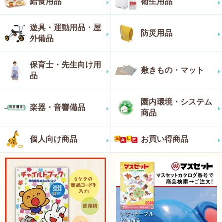
給食用品
衛生用品
遊具・運動用品・屋
防災用品
外備品
保育士・先生向け用
敷きもの・マット
品
園内環境・システム
楽器・音響備品
商品
個人向け商品
お買い得商品