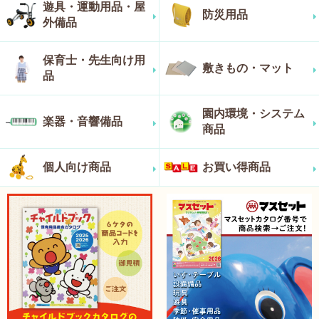
遊具・運動用品・屋
防災用品
外備品
保育士・先生向け用
敷きもの・マット
品
園内環境・システム
楽器・音響備品
商品
個人向け商品
お買い得商品