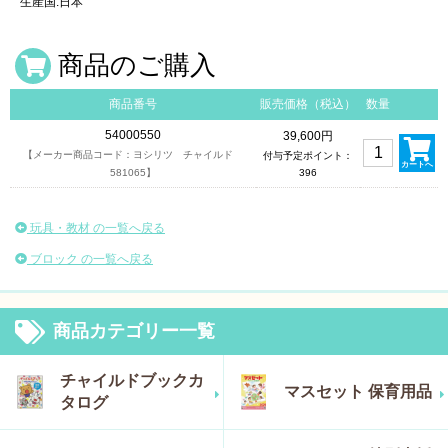
生産国:日本
商品のご購入
商品番号
販売価格（税込）
数量
54000550
39,600円
【メーカー商品コード：ヨシリツ チャイルド
付与予定ポイント：
カートへ
581065】
396
玩具・教材 の一覧へ戻る
ブロック の一覧へ戻る
商品カテゴリー一覧
チャイルドブックカ
マスセット 保育用品
タログ