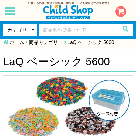
だれでも気軽に使える幼稚園・保育園・こども園向け用品通販サイト
toggle
navigation
ホーム
商品カテゴリー
LaQ ベーシック 5600
LaQ ベーシック 5600