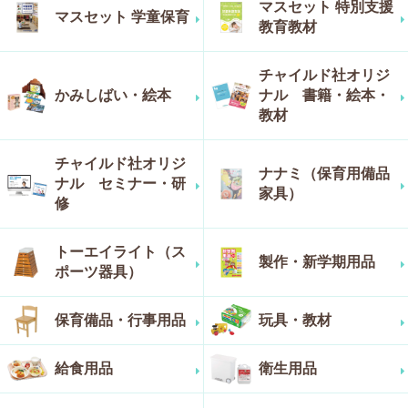
マスセット 特別支援
マスセット 学童保育
教育教材
チャイルド社オリジ
かみしばい・絵本
ナル 書籍・絵本・
教材
チャイルド社オリジ
ナナミ（保育用備品
ナル セミナー・研
家具）
修
トーエイライト（ス
製作・新学期用品
ポーツ器具）
保育備品・行事用品
玩具・教材
給食用品
衛生用品