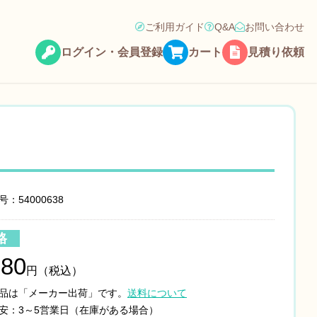
ご利用ガイド
Q&A
お問い合わせ
ログイン・会員登録
カート
見積り依頼
：54000638
格
380
円（税込）
品は「メーカー出荷」です。
送料について
安：3～5営業日（在庫がある場合）