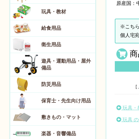
原産国：
玩具・教材
※こち
給食用品
個人宅
衛生用品
商
遊具・運動用品・屋外
備品
防災用品
【
保育士・先生向け用品
玩具・
敷きもの・マット
玩具 
楽器・音響備品