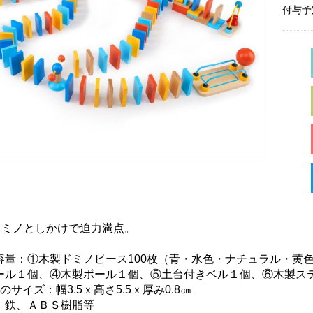
付与予
のドミノとしかけで迫力満点。
容量：①木製ドミノピース100枚（青・水色・ナチュラル・黄
ール１個、④木製ボール１個、⑤土台付きベル１個、⑥木製ス
のサイズ：幅3.5ｘ高さ5.5ｘ厚み0.8㎝
、鉄、ＡＢＳ樹脂等