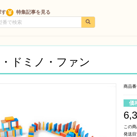
探す
特集記事を見る
イ・ドミノ・ファン
商品番号
価
6,
この商
発送目