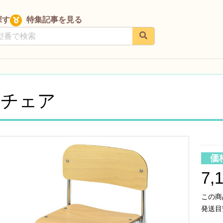
探す
特集記事を見る
コチェア
価
7,
この商
発送目