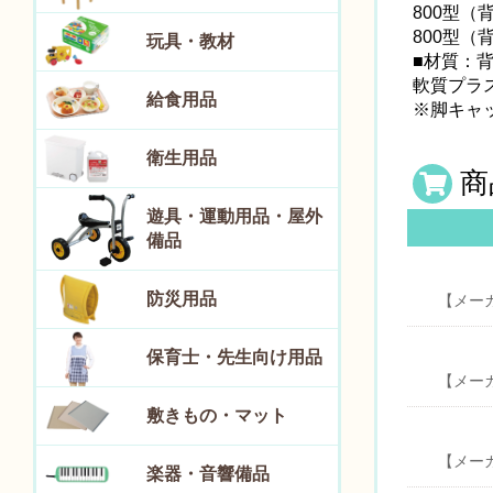
800型（
800型（
玩具・教材
■材質：
軟質プラ
給食用品
※脚キャ
衛生用品
商
遊具・運動用品・屋外
備品
防災用品
【メー
保育士・先生向け用品
【メー
敷きもの・マット
【メー
楽器・音響備品