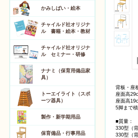
かみしばい・絵本
チャイルド社オリジナ
ル 書籍・絵本・教材
チャイルド社オリジナ
ル セミナー・研修
ナナミ（保育用備品家
具）
背板・座
トーエイライト（スポ
座面高29
ーツ器具）
座面高19
5脚まで
製作・新学期用品
■質量：
330型（
保育備品・行事用品
330型（