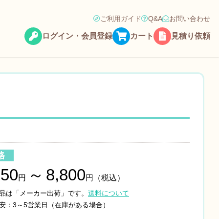
ご利用ガイド
Q&A
お問い合わせ
ログイン・会員登録
カート
見積り依頼
格
150
～
8,800
円
円（税込）
品は「メーカー出荷」です。
送料について
安：3～5営業日（在庫がある場合）