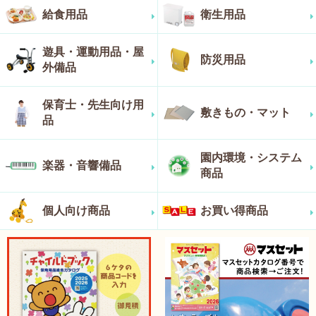
給食用品
衛生用品
遊具・運動用品・屋
防災用品
外備品
保育士・先生向け用
敷きもの・マット
品
園内環境・システム
楽器・音響備品
商品
個人向け商品
お買い得商品