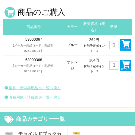
商品のご購入
販売価格（税
商品番号
カラー
数量
込）
53000367
264円
ブルー
【メーカー商品コード：商品部
付与予定ポイン
カートへ
026210194】
ト：2
53000368
264円
オレン
【メーカー商品コード：商品部
付与予定ポイン
ジ
カートへ
026210195】
ト：2
製作・新学期用品 の一覧へ戻る
各種用紙・諸費袋 の一覧へ戻る
商品カテゴリー一覧
チャイルドブックカ