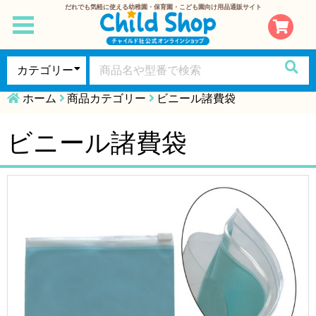
だれでも気軽に使える幼稚園・保育園・こども園向け用品通販サイト
toggle
navigation
ホーム
商品カテゴリー
ビニール諸費袋
ビニール諸費袋