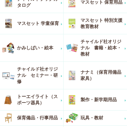
マスセット 保育用品
タログ
マスセット 特別支援
マスセット 学童保育
教育教材
チャイルド社オリジ
かみしばい・絵本
ナル 書籍・絵本・
教材
チャイルド社オリジ
ナナミ（保育用備品
ナル セミナー・研
家具）
修
トーエイライト（ス
製作・新学期用品
ポーツ器具）
保育備品・行事用品
玩具・教材