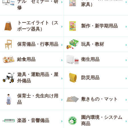
ナル セミナー・研
家具）
修
トーエイライト（ス
製作・新学期用品
ポーツ器具）
保育備品・行事用品
玩具・教材
給食用品
衛生用品
遊具・運動用品・屋
防災用品
外備品
保育士・先生向け用
敷きもの・マット
品
園内環境・システム
楽器・音響備品
商品