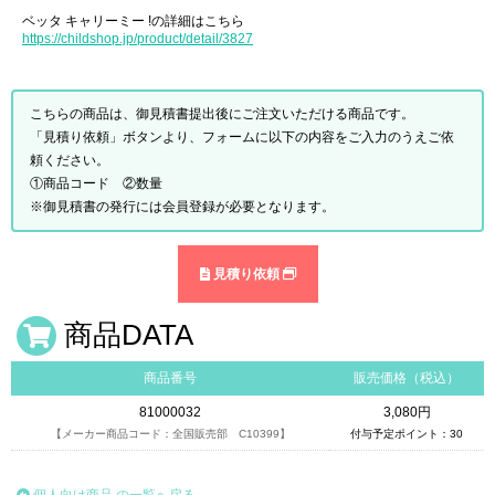
ベッタ キャリーミー !の詳細はこちら
https://childshop.jp/product/detail/3827
こちらの商品は、御見積書提出後にご注文いただける商品です。
「見積り依頼」ボタンより、フォームに以下の内容をご入力のうえご依
頼ください。
①商品コード ②数量
※御見積書の発行には会員登録が必要となります。
見積り依頼
商品DATA
商品番号
販売価格（税込）
81000032
3,080円
【メーカー商品コード：全国販売部 C10399】
付与予定ポイント：30