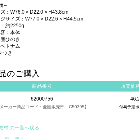
歳～
W76.0 × D22.0 × H43.8cm
イズ：W77.0 × D22.6 × H44.5cm
：約2250g
内容：本体
国産ひのき
：ベトナム
クつき
品のご購入
商品番号
販売価
62000756
46,
メーカー商品コード：全国販売部 C50395】
付与予定ポ
教材 の一覧へ戻る