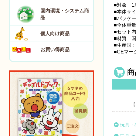
■対象：1
園内環境・システム商
■本体サイズ：
品
■パッケージサ
■全体重量
■セット
個人向け商品
■材質：
■生産国
お買い得商品
■CEマー
商
【
玩具・