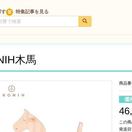
探す
特集記事を見る
ONIH木馬
商品番号
価
46
この商
発送目