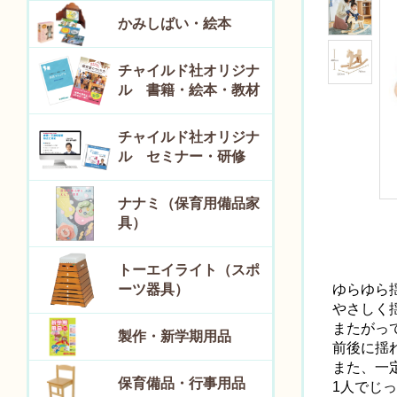
かみしばい・絵本
チャイルド社オリジナ
ル 書籍・絵本・教材
チャイルド社オリジナ
ル セミナー・研修
ナナミ（保育用備品家
具）
トーエイライト（スポ
ーツ器具）
ゆらゆら
やさしく
またがっ
製作・新学期用品
前後に揺
また、一
保育備品・行事用品
1人でじ