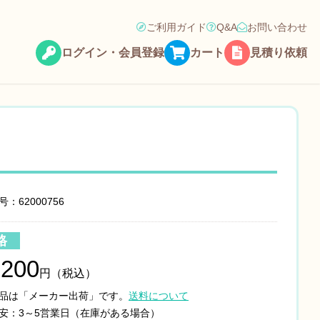
ご利用ガイド
Q&A
お問い合わせ
ログイン・会員登録
カート
見積り依頼
：62000756
格
,200
円（税込）
品は「メーカー出荷」です。
送料について
安：3～5営業日（在庫がある場合）