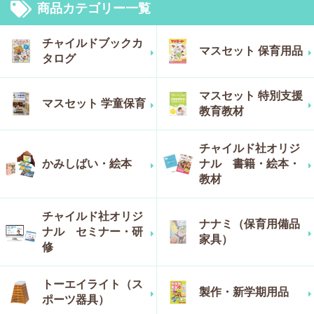
商品カテゴリー一覧
チャイルドブックカ
マスセット 保育用品
タログ
マスセット 特別支援
マスセット 学童保育
教育教材
チャイルド社オリジ
かみしばい・絵本
ナル 書籍・絵本・
教材
チャイルド社オリジ
ナナミ（保育用備品
ナル セミナー・研
家具）
修
トーエイライト（ス
製作・新学期用品
ポーツ器具）