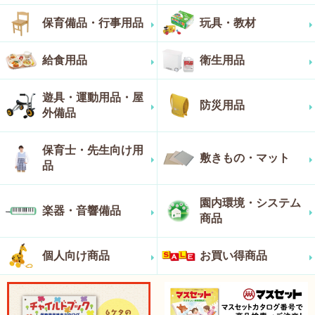
保育備品・行事用品
玩具・教材
給食用品
衛生用品
遊具・運動用品・屋
防災用品
外備品
保育士・先生向け用
敷きもの・マット
品
園内環境・システム
楽器・音響備品
商品
個人向け商品
お買い得商品