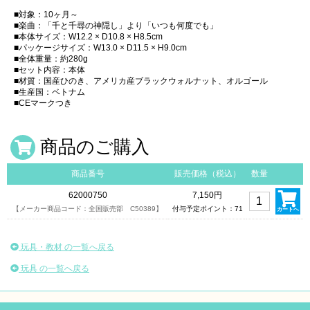
■対象：10ヶ月～
■楽曲：「千と千尋の神隠し」より「いつも何度でも」
■本体サイズ：W12.2 × D10.8 × H8.5cm
■パッケージサイズ：W13.0 × D11.5 × H9.0cm
■全体重量：約280g
■セット内容：本体
■材質：国産ひのき、アメリカ産ブラックウォルナット、オルゴール
■生産国：ベトナム
■CEマークつき
商品のご購入
商品番号
販売価格（税込）
数量
62000750
7,150円
【メーカー商品コード：全国販売部 C50389】
付与予定ポイント：71
カートへ
玩具・教材 の一覧へ戻る
玩具 の一覧へ戻る