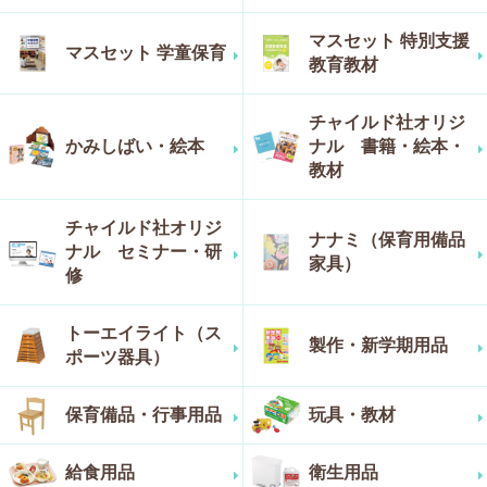
マスセット 特別支援
マスセット 学童保育
教育教材
チャイルド社オリジ
かみしばい・絵本
ナル 書籍・絵本・
教材
チャイルド社オリジ
ナナミ（保育用備品
ナル セミナー・研
家具）
修
トーエイライト（ス
製作・新学期用品
ポーツ器具）
保育備品・行事用品
玩具・教材
給食用品
衛生用品