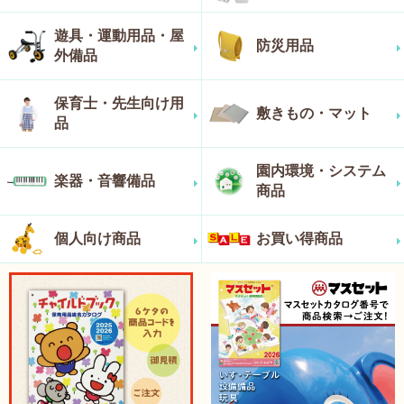
遊具・運動用品・屋
防災用品
外備品
保育士・先生向け用
敷きもの・マット
品
園内環境・システム
楽器・音響備品
商品
個人向け商品
お買い得商品