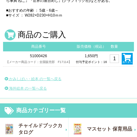
ら事典 ねこ』『世界の屋台めし』(グラフィック社)などがある。
■おすすめの年齢 ： 5歳・6歳～
■サイズ ： W282×D230×H10ｍｍ
商品のご購入
商品番号
販売価格（税込）
数量
51000426
1,650円
【メーカー商品コード：全国販売部 F17114】
付与予定ポイント：16
カートへ
かみしばい・絵本 の一覧へ戻る
海外絵本 の一覧へ戻る
商品カテゴリー一覧
チャイルドブックカ
マスセット 保育用品
タログ