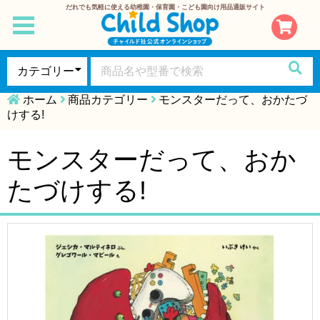
だれでも気軽に使える幼稚園・保育園・こども園向け用品通販サイト
toggle
navigation
ホーム
商品カテゴリー
モンスターだって、おかたづ
けする!
モンスターだって、おか
たづけする!