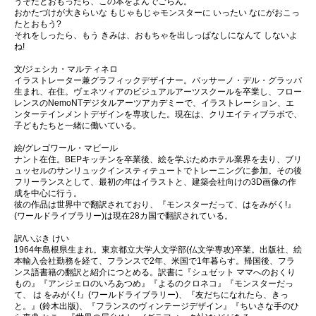
うそだとおもったら、この本をよんでごらん。
おかたづけが大きらいな もじゃもじゃモンスターに いったい なにがおこっ
たとおもう?
それをしったら、もう きみは、おもちゃを出しっぱなしになんて しないよ
ね!
文/ジェシカ・マルティネロ
イラストレーター兼グラフィックデザイナー。バッサーノ・デル・グラッパ
生まれ、在住。ヴェネツィアのビジュアルアーツスクールを卒業し、フロー
レンスのNemoNTデジタルアーツアカデミーで、イラストレーション、エ
ンターテインメントデザインを専攻した。現在は、クリエイティブラボで、
子どもたちと一緒に働いている。
絵/グレゴワール・マビール
ナント在住。BEPキッチンを卒業後、絵を学ぶためホテル業界を去り、ブリ
ュッセルのサンリュックインスティテュートでトレーニングに参加。その後
フリーランスとして、最初の年はイラストと、建築会社向けの3D画像の作
成を中心に行う。
彼の作品は世界中で翻訳されており、『モンスターだって、はをみがく!』
(ワールドライブラリー)は現在28カ国で翻訳されている。
訳/いぶき けい
1964年島根県生まれ。東京都立大学人文学部(仏文学専攻)卒業。出版社、絵
本輸入会社勤務を経て、フランスで2年、米国で1年暮らす。帰国後、フラ
ンス語書籍の翻訳と紹介につとめる。訳書に『シュゼット ママへのおくり
もの』『アンジェロのいろあつめ』『よるのクロネコ』『モンスターだっ
て、 は をみがく!』(ワールドライブラリー)、『友だちになれたら、きっ
と。』(鈴木出版)、『フランスのヴィンテージデザイン』『ちいさな手のひ