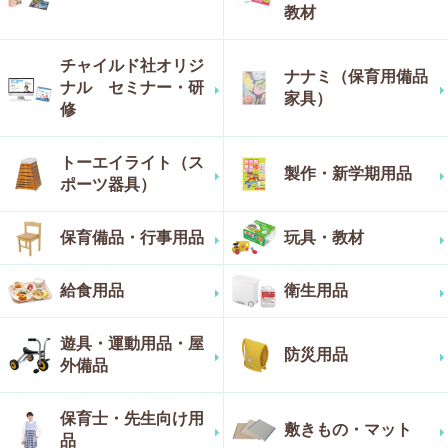
教材
チャイルド社オリジ
ナナミ（保育用備品
ナル セミナー・研
家具）
修
トーエイライト（ス
製作・新学期用品
ポーツ器具）
保育備品・行事用品
玩具・教材
給食用品
衛生用品
遊具・運動用品・屋
防災用品
外備品
保育士・先生向け用
敷きもの・マット
品