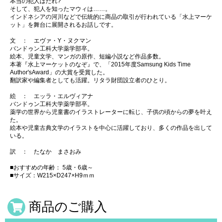
本当の犯人はだれ?
そして、犯人を知ったマウィは……。
インドネシアの河川などで伝統的に商品の取引が行われている「水上マーケ
ット」を舞台に展開されるお話しです。
文 ： エヴァ・Y・ヌクマン
バンドゥン工科大学薬学部卒。
絵本、児童文学、マンガの原作、短編小説など作品多数。
本著『水上マーケットのなぞ』で、「2015年度Samsung Kids Time
Author'sAward」の大賞を受賞した。
翻訳家や編集者としても活躍。リタラ財団設立者のひとり。
絵 ： エッラ・エルヴィアナ
バンドゥン工科大学薬学部卒。
薬学の世界から児童書のイラストレーターに転じ、子供の頃からの夢を叶え
た。
絵本や児童古典文学のイラストを中心に活躍しており、多くの作品を出して
いる。
訳 ： たなか まさおみ
■おすすめの年齢： 5歳・6歳～
■サイズ：W215×D247×H9ｍｍ
商品のご購入