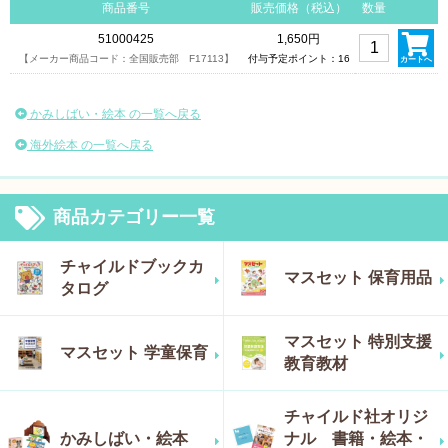
商品番号
販売価格（税込）
数量
51000425
1,650円
【メーカー商品コード：全国販売部 F17113】
付与予定ポイント：16
カートへ
かみしばい・絵本 の一覧へ戻る
海外絵本 の一覧へ戻る
商品カテゴリー一覧
チャイルドブックカ
マスセット 保育用品
タログ
マスセット 特別支援
マスセット 学童保育
教育教材
チャイルド社オリジ
かみしばい・絵本
ナル 書籍・絵本・