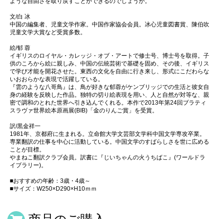
ような自由さを取り戻すことができるのでしょうか。
文/白 冰
中国の編集者、児童文学作家。中国作家協会会員。冰心児童図書賞、陳伯吹
児童文学大賞など受賞多数。
絵/郁 蓉
イギリスのロイヤル・カレッジ・オブ・アートで修士号、博士号を取得。子
供のころから絵に親しみ、中国の伝統芸術で基礎を固め、その後、イギリス
で学び才能を開花させた。東西の文化を自由に行き来し、形式にこだわらな
いおおらかな表現で活躍している。
『雲のような八哥鳥』は、鳥が好きな郁蓉がケンブリッジでの生活と彼女自
身の経験を反映した作品。独特の切り絵表現を用い、人と自然が対等な、親
密で調和のとれた世界へ引き込んでくれる。本作で2013年第24回ブラティ
スラヴァ世界絵本原画展(BIB)「金のりんご賞」を受賞。
訳/黒金祥一
1981年、京都府に生まれる。立命館大学文芸部文学科中国文学専攻卒業。
専業翻訳の仕事を中心に活動している。中国文学のすばらしさを世に広める
ことが目標。
やまねこ翻訳クラブ会員。訳書に『じいちゃんの火うちばこ』(ワールドラ
イブラリー)。
■おすすめの年齢：3歳・4歳～
■サイズ：W250×D290×H10ｍｍ