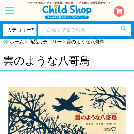
だれでも気軽に使える幼稚園・保育園・こども園向け用品通販サイト
toggle
navigation
ホーム
商品カテゴリー
雲のような八哥鳥
雲のような八哥鳥