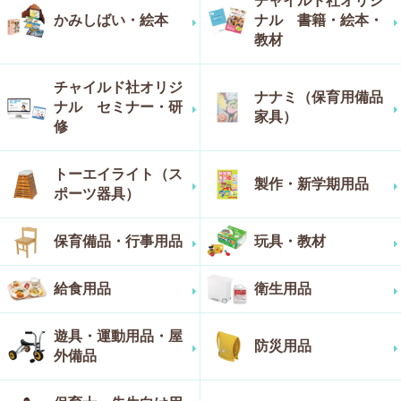
チャイルド社オリジ
かみしばい・絵本
ナル 書籍・絵本・
教材
チャイルド社オリジ
ナナミ（保育用備品
ナル セミナー・研
家具）
修
トーエイライト（ス
製作・新学期用品
ポーツ器具）
保育備品・行事用品
玩具・教材
給食用品
衛生用品
遊具・運動用品・屋
防災用品
外備品