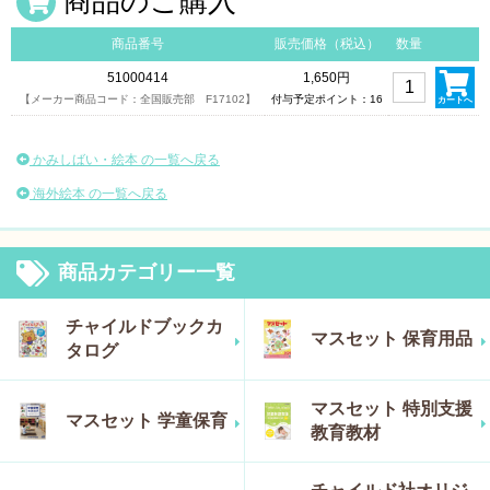
商品のご購入
商品番号
販売価格（税込）
数量
51000414
1,650円
【メーカー商品コード：全国販売部 F17102】
付与予定ポイント：16
カートへ
かみしばい・絵本 の一覧へ戻る
海外絵本 の一覧へ戻る
商品カテゴリー一覧
チャイルドブックカ
マスセット 保育用品
タログ
マスセット 特別支援
マスセット 学童保育
教育教材