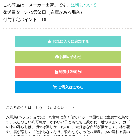
この商品は「メーカー出荷」です。
送料について
発送目安：3～5営業日（在庫がある場合）
付与予定ポイント：16
お気に入りに追加する
お問い合わせ
見積り依頼
ご購入はこちら
こころのうたは もう うたえない・・・
八哥鳥(ハッカチョウ)は、九官鳥に良く似ている、中国などに生息する鳥で
す。人なつこい八哥鳥が、かわいい子どもたちに惹かれ、近づきます。カゴ
の中の暮らしは、初めは楽しかったのに、大好きな自然が懐かしく、林や花
や、雲が恋しくてたまらなくなり、歌わなくなった八哥鳥。あの流れる雲の