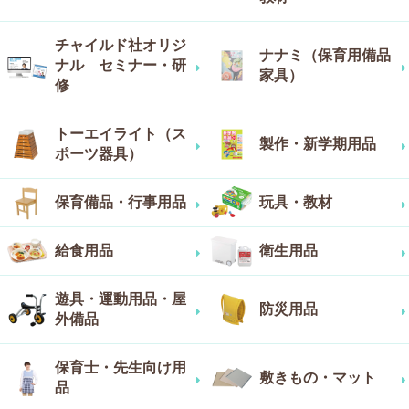
チャイルド社オリジ
ナナミ（保育用備品
ナル セミナー・研
家具）
修
トーエイライト（ス
製作・新学期用品
ポーツ器具）
保育備品・行事用品
玩具・教材
給食用品
衛生用品
遊具・運動用品・屋
防災用品
外備品
保育士・先生向け用
敷きもの・マット
品