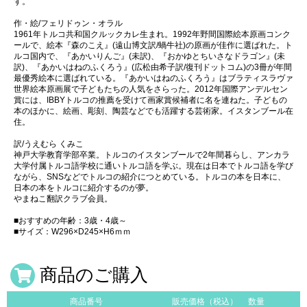
す。
作・絵/フェリドゥン・オラル
1961年トルコ共和国クルックカレ生まれ。1992年野間国際絵本原画コンク
ールで、絵本『森のこえ』(遠山博文訳/蝸牛社)の原画が佳作に選ばれた。ト
ルコ国内で、『あかいりんご』(未訳)、『おかゆとちいさなドラゴン』(未
訳)、『あかいはねのふくろう』(広松由希子訳/復刊ドットコム)の3冊が年間
最優秀絵本に選ばれている。『あかいはねのふくろう』はブラティスラヴァ
世界絵本原画展で子どもたちの人気をさらった。2012年国際アンデルセン
賞には、IBBYトルコの推薦を受けて画家賞候補者に名を連ねた。子どもの
本のほかに、絵画、彫刻、陶芸などでも活躍する芸術家。イスタンブール在
住。
訳/うえむら くみこ
神戸大学教育学部卒業。トルコのイスタンブールで2年間暮らし、アンカラ
大学付属トルコ語学校に通いトルコ語を学ぶ。現在は日本でトルコ語を学び
ながら、SNSなどでトルコの紹介につとめている。トルコの本を日本に、
日本の本をトルコに紹介するのが夢。
やまねこ翻訳クラブ会員。
■おすすめの年齢：3歳・4歳～
■サイズ：W296×D245×H6ｍｍ
商品のご購入
商品番号
販売価格（税込）
数量