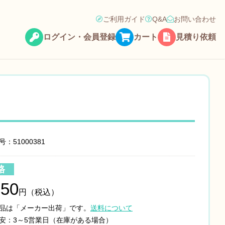
ご利用ガイド
Q&A
お問い合わせ
ログイン・会員登録
カート
見積り依頼
：51000381
格
650
円（税込）
品は「メーカー出荷」です。
送料について
安：3～5営業日（在庫がある場合）