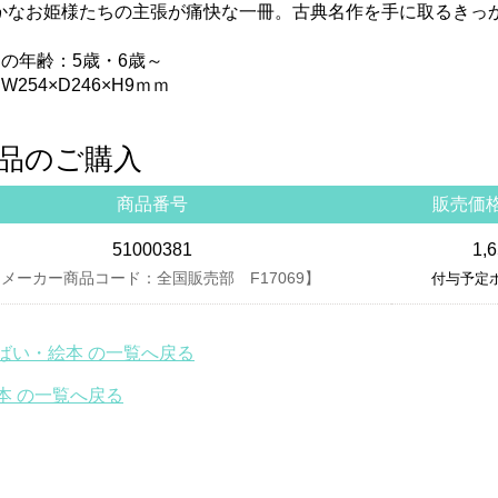
かなお姫様たちの主張が痛快な一冊。古典名作を手に取るきっ
めの年齢：5歳・6歳～
254×D246×H9ｍｍ
品のご購入
商品番号
販売価
51000381
1,
メーカー商品コード：全国販売部 F17069】
付与予定ポ
ばい・絵本 の一覧へ戻る
本 の一覧へ戻る