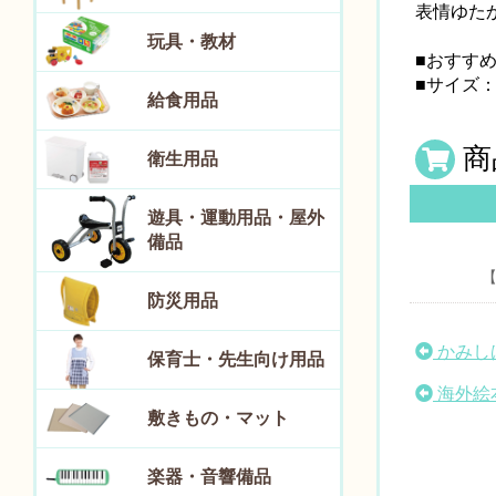
表情ゆた
玩具・教材
■おすす
■サイズ：W
給食用品
商
衛生用品
遊具・運動用品・屋外
備品
【
防災用品
かみし
保育士・先生向け用品
海外絵
敷きもの・マット
楽器・音響備品