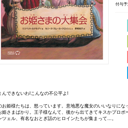
付与予
まんできないわ!こんなの不公平よ!
のお姫様たちは、怒っています。意地悪な魔女のいいなりにな
お姫さまばかり。王子様なんて、後から出てきてキスかプロポ
ンツェル、有名なおとぎ話のヒロインたちが集まって…。