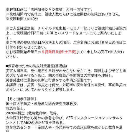
※解説動画は「園内研修ＤＶＤ教材」と同一内容です。
※視聴期間内であれば、視聴人数ならびに視聴回数の制限はありません。
※視聴時間：約40分
※ご入金確認次第、チャイルド社出版・セミナー部よりご視聴開始日確認の
上、ご視聴開始日2日前にURLとパスワードをメールにてご案内いたしま
す。
※ご希望の視聴開始日がお決まりの場合、ご注文時にお届け希望日の項目に
日付をお知らせください。
なお視聴開始希望日の
５営業日前(除.土日祝)
までに申し込み完了(含.入金)く
ださい。
■保育者のための防災対策講座(基礎編)
災害大国日本。発生場所や日時がわからないからこそ、職員および子ども達
の大切な命を守るために、園の全職員が事前防災の重要性を理解し、
災害発生時に最善の判断と行動をする準備が必要です。
本講座では、災害・防災とは何か、対応者の安全確保の重要性、事前防災の
ポイントについてわかりやすく解説します。
【月ヶ瀬恭子講師】
国士舘大学防災・救急救助総合研究所准教授。
救急救命士。
2020年博士（救急救命学）取得。
大学院生時代から海外の救急を学び、AEDインスタレーションコンサルタ
ントとしてAEDの適正配置を進める。
救命救急センター・産婦人科・小児科等での臨床経験を生かした教育を展