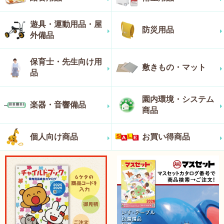
遊具・運動用品・屋
防災用品
外備品
保育士・先生向け用
敷きもの・マット
品
園内環境・システム
楽器・音響備品
商品
個人向け商品
お買い得商品