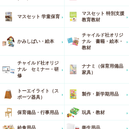
マスセット 特別支援
マスセット 学童保育
教育教材
チャイルド社オリジ
かみしばい・絵本
ナル 書籍・絵本・
教材
チャイルド社オリジ
ナナミ（保育用備品
ナル セミナー・研
家具）
修
トーエイライト（ス
製作・新学期用品
ポーツ器具）
保育備品・行事用品
玩具・教材
給食用品
衛生用品