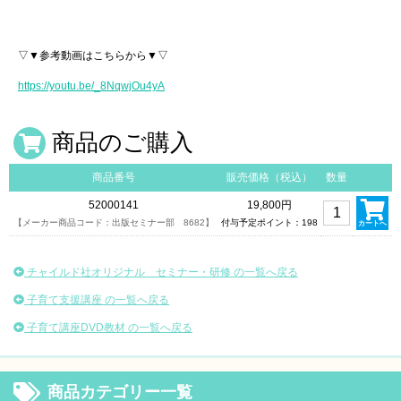
▽▼参考動画はこちらから▼▽
https://youtu.be/_8NqwjOu4yA
商品のご購入
商品番号
販売価格（税込）
数量
52000141
19,800円
【メーカー商品コード：出版セミナー部 8682】
付与予定ポイント：198
カートへ
チャイルド社オリジナル セミナー・研修 の一覧へ戻る
子育て支援講座 の一覧へ戻る
子育て講座DVD教材 の一覧へ戻る
商品カテゴリー一覧