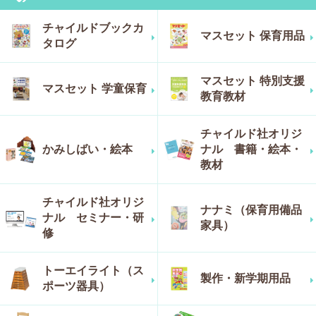
チャイルドブックカ
マスセット 保育用品
タログ
マスセット 特別支援
マスセット 学童保育
教育教材
チャイルド社オリジ
かみしばい・絵本
ナル 書籍・絵本・
教材
チャイルド社オリジ
ナナミ（保育用備品
ナル セミナー・研
家具）
修
トーエイライト（ス
製作・新学期用品
ポーツ器具）