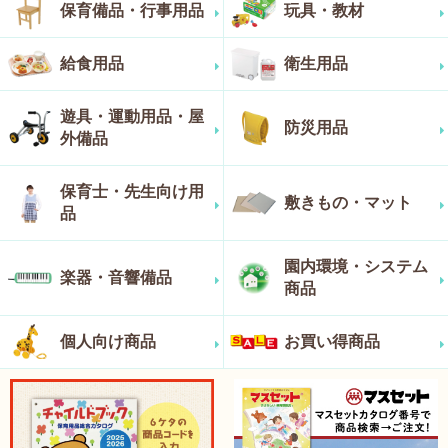
保育備品・行事用品
玩具・教材
給食用品
衛生用品
遊具・運動用品・屋
防災用品
外備品
保育士・先生向け用
敷きもの・マット
品
園内環境・システム
楽器・音響備品
商品
個人向け商品
お買い得商品