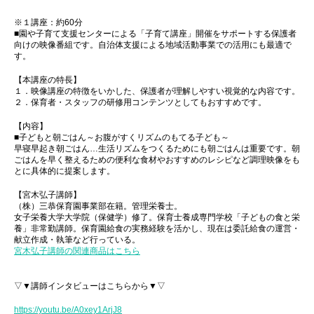
※１講座：約60分
■園や子育て支援センターによる「子育て講座」開催をサポートする保護者
向けの映像番組です。自治体支援による地域活動事業での活用にも最適で
す。
【本講座の特長】
１．映像講座の特徴をいかした、保護者が理解しやすい視覚的な内容です。
２．保育者・スタッフの研修用コンテンツとしてもおすすめです。
【内容】
■子どもと朝ごはん～お腹がすくリズムのもてる子ども～
早寝早起き朝ごはん…生活リズムをつくるためにも朝ごはんは重要です。朝
ごはんを早く整えるための便利な食材やおすすめのレシピなど調理映像をも
とに具体的に提案します。
【宮木弘子講師】
（株）三恭保育園事業部在籍。管理栄養士。
女子栄養大学大学院（保健学）修了。保育士養成専門学校「子どもの食と栄
養」非常勤講師。保育園給食の実務経験を活かし、現在は委託給食の運営・
献立作成・執筆など行っている。
宮木弘子講師の関連商品はこちら
▽▼講師インタビューはこちらから▼▽
https://youtu.be/A0xey1ArjJ8