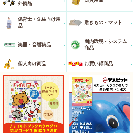
防災用品
外備品
保育士・先生向け用
敷きもの・マット
品
園内環境・システム
楽器・音響備品
商品
個人向け商品
お買い得商品