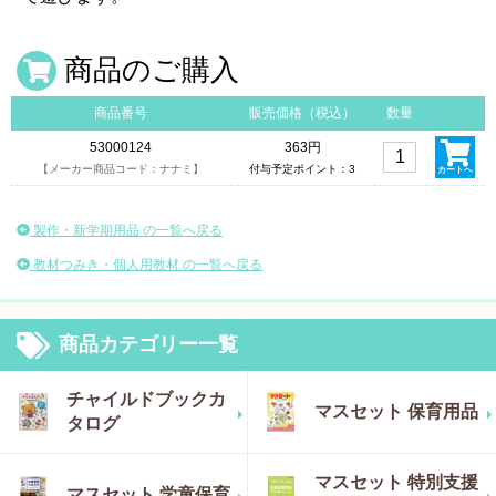
商品のご購入
商品番号
販売価格（税込）
数量
53000124
363円
【メーカー商品コード：ナナミ】
付与予定ポイント：3
カートへ
製作・新学期用品 の一覧へ戻る
教材つみき・個人用教材 の一覧へ戻る
商品カテゴリー一覧
チャイルドブックカ
マスセット 保育用品
タログ
マスセット 特別支援
マスセット 学童保育