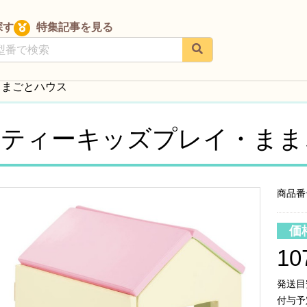
探す
特集記事を見る
ままごとハウス
フティーキッズプレイ・まま
商品番号
価
10
発送目
付与予