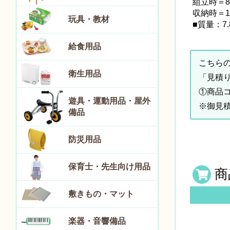
組立時＝85
収納時＝11
玩具・教材
■質量：7.
給食用品
こちら
衛生用品
「見積
①商品
遊具・運動用品・屋外
※御見
備品
防災用品
保育士・先生向け用品
商
敷きもの・マット
楽器・音響備品