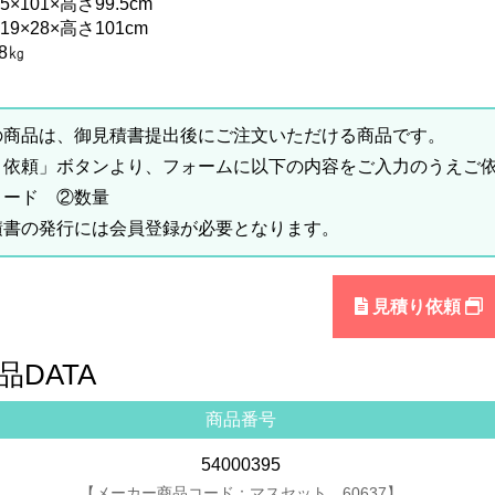
×101×高さ99.5cm
9×28×高さ101cm
8㎏
の商品は、御見積書提出後にご注文いただける商品です。
り依頼」ボタンより、フォームに以下の内容をご入力のうえご
コード ②数量
積書の発行には会員登録が必要となります。
見積り依頼
品DATA
商品番号
54000395
【メーカー商品コード：マスセット 60637】