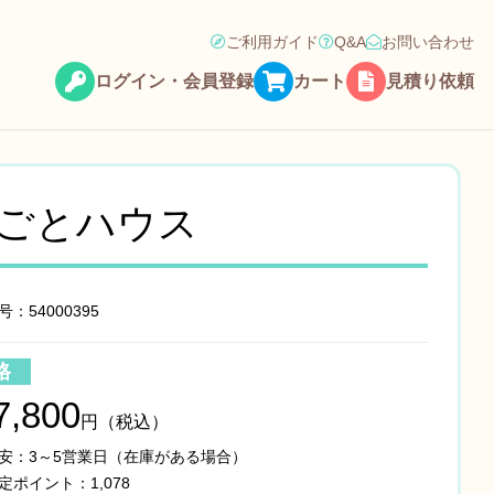
ご利用ガイド
Q&A
お問い合わせ
ログイン・会員登録
カート
見積り依頼
ごとハウス
：54000395
格
7,800
円（税込）
安：3～5営業日（在庫がある場合）
定ポイント：1,078