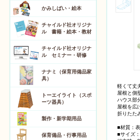
かみしばい・絵本
チャイルド社オリジナ
ル 書籍・絵本・教材
チャイルド社オリジナ
ル セミナー・研修
ナナミ（保育用備品家
具）
軽くて丈
屋根と側
トーエイライト（スポ
ハウス部
ーツ器具）
屋根を広
折りたた
製作・新学期用品
■材質：
■サイズ
保育備品・行事用品