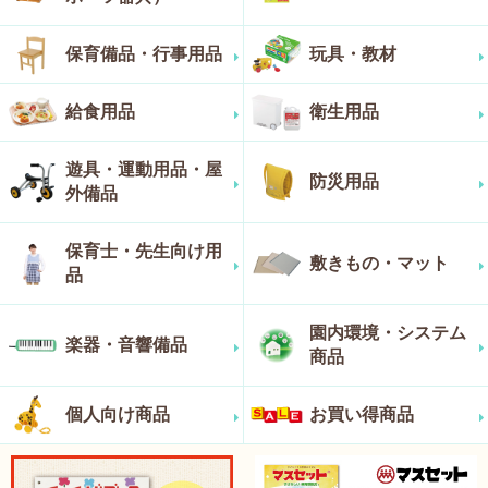
保育備品・行事用品
玩具・教材
給食用品
衛生用品
遊具・運動用品・屋
防災用品
外備品
保育士・先生向け用
敷きもの・マット
品
園内環境・システム
楽器・音響備品
商品
個人向け商品
お買い得商品