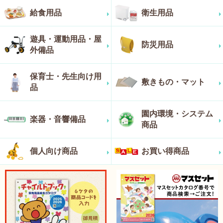
給食用品
衛生用品
遊具・運動用品・屋
防災用品
外備品
保育士・先生向け用
敷きもの・マット
品
園内環境・システム
楽器・音響備品
商品
個人向け商品
お買い得商品