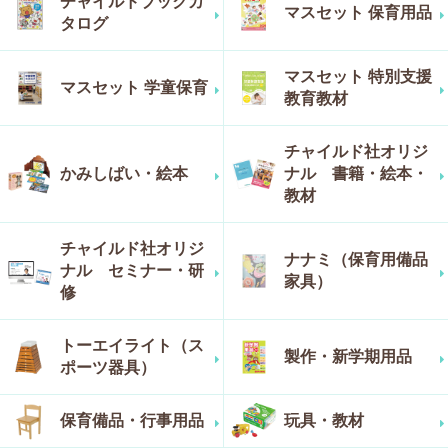
チャイルドブックカ
マスセット 保育用品
タログ
マスセット 特別支援
マスセット 学童保育
教育教材
チャイルド社オリジ
かみしばい・絵本
ナル 書籍・絵本・
教材
チャイルド社オリジ
ナナミ（保育用備品
ナル セミナー・研
家具）
修
トーエイライト（ス
製作・新学期用品
ポーツ器具）
保育備品・行事用品
玩具・教材