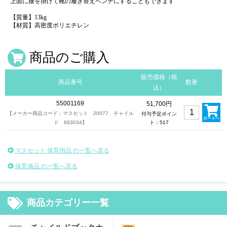
上面に腰を掛けて靴の履き替えベンチにすることもできます
【質量】13kg
【材質】高密度ポリエチレン
商品のご購入
販売価格（税
商品番号
数量
込）
55001169
51,700円
【メーカー商品コード：マスセット 20077 チャイル
付与予定ポイン
カートへ
ド 663034】
ト：517
マスセット 保育用品 の一覧へ戻る
保育備品 の一覧へ戻る
商品カテゴリー一覧