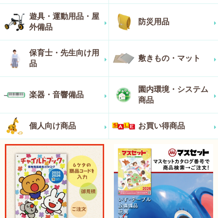
遊具・運動用品・屋
防災用品
外備品
保育士・先生向け用
敷きもの・マット
品
園内環境・システム
楽器・音響備品
商品
個人向け商品
お買い得商品