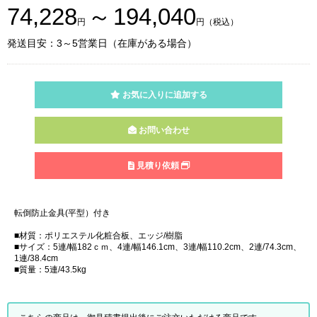
74,228
～
194,040
円
円（税込）
発送目安：3～5営業日（在庫がある場合）
お気に入りに追加する
お問い合わせ
見積り依頼
転倒防止金具(平型）付き
■材質：ポリエステル化粧合板、エッジ/樹脂
■サイズ：5連/幅182ｃｍ、4連/幅146.1cm、3連/幅110.2cm、2連/74.3cm、
1連/38.4cm
■質量：5連/43.5kg