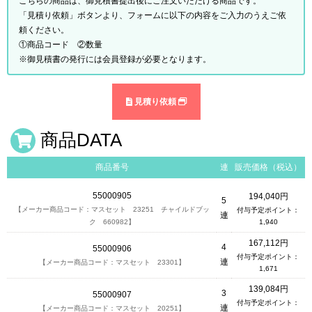
こちらの商品は、御見積書提出後にご注文いただける商品です。
「見積り依頼」ボタンより、フォームに以下の内容をご入力のうえご依
頼ください。
①商品コード ②数量
※御見積書の発行には会員登録が必要となります。
見積り依頼
商品DATA
商品番号
連
販売価格（税込）
55000905
194,040円
5
【メーカー商品コード：マスセット 23251 チャイルドブッ
付与予定ポイント：
連
ク 660982】
1,940
167,112円
4
55000906
付与予定ポイント：
連
【メーカー商品コード：マスセット 23301】
1,671
139,084円
3
55000907
付与予定ポイント：
連
【メーカー商品コード：マスセット 20251】