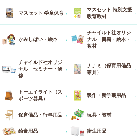
マスセット 特別支援
マスセット 学童保育
教育教材
チャイルド社オリジ
かみしばい・絵本
ナル 書籍・絵本・
教材
チャイルド社オリジ
ナナミ（保育用備品
ナル セミナー・研
家具）
修
トーエイライト（ス
製作・新学期用品
ポーツ器具）
保育備品・行事用品
玩具・教材
給食用品
衛生用品