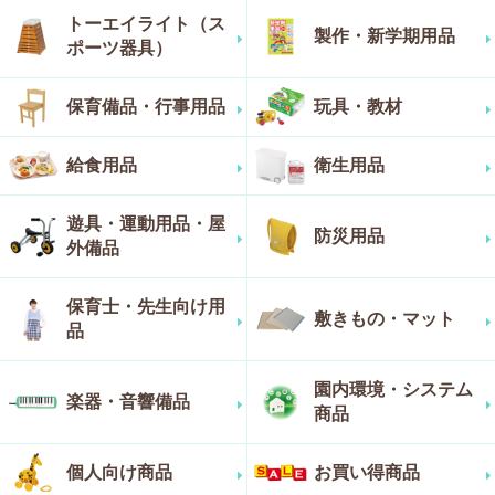
トーエイライト（ス
製作・新学期用品
ポーツ器具）
保育備品・行事用品
玩具・教材
給食用品
衛生用品
遊具・運動用品・屋
防災用品
外備品
保育士・先生向け用
敷きもの・マット
品
園内環境・システム
楽器・音響備品
商品
個人向け商品
お買い得商品