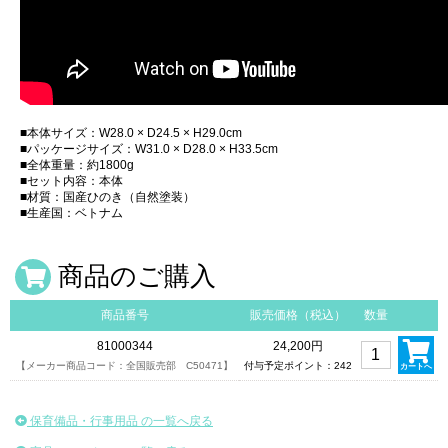
■本体サイズ：W28.0 × D24.5 × H29.0cm
■パッケージサイズ：W31.0 × D28.0 × H33.5cm
■全体重量：約1800g
■セット内容：本体
■材質：国産ひのき（自然塗装）
■生産国：ベトナム
商品のご購入
商品番号
販売価格（税込）
数量
81000344
24,200円
【メーカー商品コード：全国販売部 C50471】
付与予定ポイント：242
カートへ
保育備品・行事用品 の一覧へ戻る