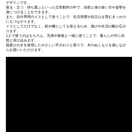
デザインです。
座る・立つ・持ち運ぶといった日常動作の中で、自然と体の使い方や姿勢を
身につけることができます。
また、自分専用のイスとして使うことで、生活習慣や自立心を育むきっかけ
にもつながります。
イスとしてだけでなく、机や棚としても使えるため、遊びや生活の幅が広が
ります。
1人で使うのはもちろん、兄弟や家族と一緒に使うことで、暮らしの中に自
然と溶け込みます。
国産ひのきを使用したやさしい手ざわりと香りで、木のぬくもりを感じなが
らお使いいただけます。