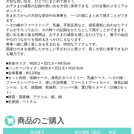
大切な思い出を、ひとつにまとめて残そう。
お子さまの成長の記録や思い出を大切に保管できる、ひのき製のメモリアル
ボックス。
生まれてからの大切な節目や出来事を、一つの箱にまとめて残すことができ
ます。
へその緒やファーストヘア、乳歯、手形足形など、成長過程に合わせたアイ
テムがそろっており、その時々の記録をかたちとして残すことができます。
思い出を振り返る時間は、お子さまの成長を感じるだけでなく、親子の会話
や心のつながりを深めるきっかけにもなります。
将来一緒に開く楽しみも生まれる、特別なアイテムです。
国産ひのきを使用したやさしい手ざわりと香りで、長く大切に保管できるの
も魅力です。
■本体サイズ：W26.2 × D21.0 × H9.5cm
■パッケージサイズ：W26.8 × D21.6 × H10.0cm
■全体重量：約1330g
■セット内容：収納ケース、身長計タペストリー、乳歯ケース、へその緒・
ファーストヘアケース、使い方説明書、ファーストアートカード、身長記録
シール、ヒモ、脱脂綿、乾燥剤、ジッパー袋、選び取りカード（10枚1セッ
ト）
■材質：国産檜、アクリル、紙、綿
■生産国：ベトナム
商品のご購入
商品番号
販売価格（税込）
数量