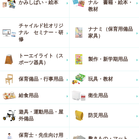
かみしばい・絵本
ナル 書籍・絵本・
教材
チャイルド社オリジ
ナナミ（保育用備品
ナル セミナー・研
家具）
修
トーエイライト（ス
製作・新学期用品
ポーツ器具）
保育備品・行事用品
玩具・教材
給食用品
衛生用品
遊具・運動用品・屋
防災用品
外備品
保育士・先生向け用
敷きもの・マット