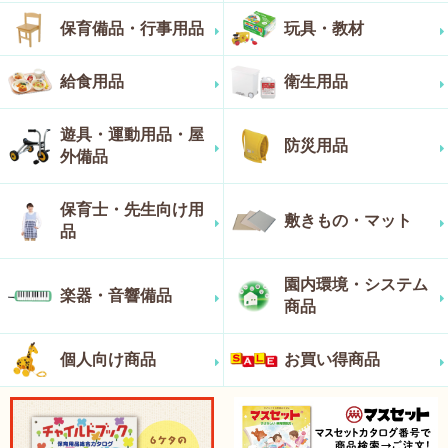
保育備品・行事用品
玩具・教材
給食用品
衛生用品
遊具・運動用品・屋
防災用品
外備品
保育士・先生向け用
敷きもの・マット
品
園内環境・システム
楽器・音響備品
商品
個人向け商品
お買い得商品