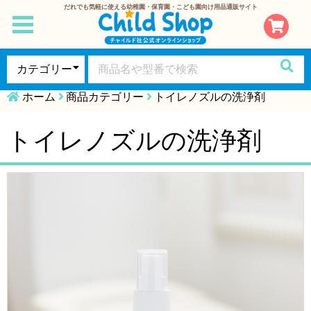
だれでも気軽に使える幼稚園・保育園・こども園向け用品通販サイト
toggle
navigation
ホーム
商品カテゴリー
トイレノズルの洗浄剤
トイレノズルの洗浄剤