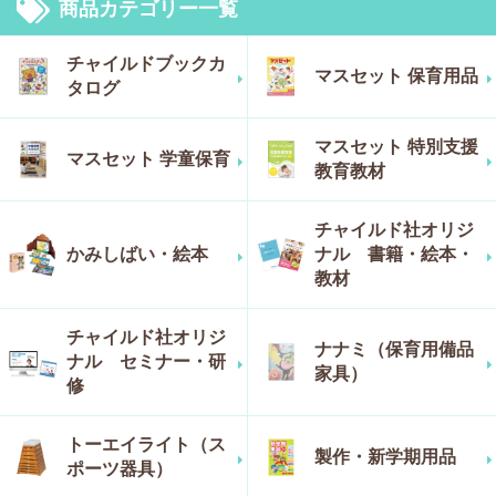
商品カテゴリー一覧
チャイルドブックカ
マスセット 保育用品
タログ
マスセット 特別支援
マスセット 学童保育
教育教材
チャイルド社オリジ
かみしばい・絵本
ナル 書籍・絵本・
教材
チャイルド社オリジ
ナナミ（保育用備品
ナル セミナー・研
家具）
修
トーエイライト（ス
製作・新学期用品
ポーツ器具）