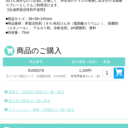
石けん成分なのでお肌にも優しく、外出先のトイレの便座に吹きかける除菌
スプレーとしてもご利用頂けます。
【合成界面活性剤不使用】
■商品サイズ：38×38×145mm
■商品素材：界面活性剤［８％ 純石けん分（脂肪酸カリウム）］、除菌剤
（エタノール）、アルカリ剤、水軟化剤、pH調整剤、香料
■内容量：75ml
商品のご購入
商品番号
販売価格（税込）
数量
81000278
1,100円
【メーカー商品コード：全国販売部 Z10589】
付与予定ポイント：11
カートへ
保育士・先生向け用品 の一覧へ戻る
個人向け商品 の一覧へ戻る
ファッション・雑貨・日用品 の一覧へ戻る