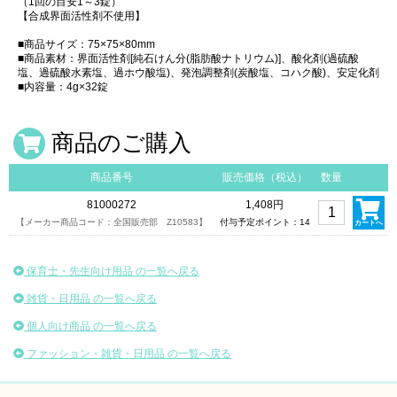
（1回の目安1～3錠）
【合成界面活性剤不使用】
■商品サイズ：75×75×80mm
■商品素材：界面活性剤[純石けん分(脂肪酸ナトリウム)]、酸化剤(過硫酸
塩、過硫酸水素塩、過ホウ酸塩)、発泡調整剤(炭酸塩、コハク酸)、安定化剤
■内容量：4g×32錠
商品のご購入
商品番号
販売価格（税込）
数量
81000272
1,408円
【メーカー商品コード：全国販売部 Z10583】
付与予定ポイント：14
カートへ
保育士・先生向け用品 の一覧へ戻る
雑貨・日用品 の一覧へ戻る
個人向け商品 の一覧へ戻る
ファッション・雑貨・日用品 の一覧へ戻る