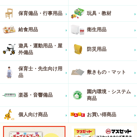
保育備品・行事用品
玩具・教材
給食用品
衛生用品
遊具・運動用品・屋
防災用品
外備品
保育士・先生向け用
敷きもの・マット
品
園内環境・システム
楽器・音響備品
商品
個人向け商品
お買い得商品