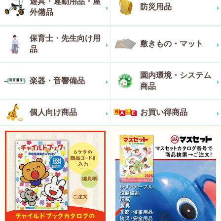
遊具・運動用品・屋
防災用品
外備品
保育士・先生向け用
敷きもの・マット
品
園内環境・システム
楽器・音響備品
商品
個人向け商品
お買い得商品