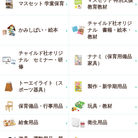
マスセット 特別支援
マスセット 学童保育
教育教材
チャイルド社オリジ
かみしばい・絵本
ナル 書籍・絵本・
教材
チャイルド社オリジ
ナナミ（保育用備品
ナル セミナー・研
家具）
修
トーエイライト（ス
製作・新学期用品
ポーツ器具）
保育備品・行事用品
玩具・教材
給食用品
衛生用品