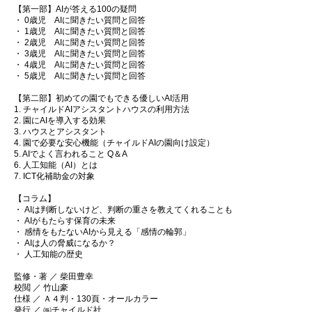
【第一部】AIが答える100の疑問
・ 0歳児 AIに聞きたい質問と回答
・ 1歳児 AIに聞きたい質問と回答
・ 2歳児 AIに聞きたい質問と回答
・ 3歳児 AIに聞きたい質問と回答
・ 4歳児 AIに聞きたい質問と回答
・ 5歳児 AIに聞きたい質問と回答
【第二部】初めての園でもできる優しいAI活用
1. チャイルドAIアシスタントハウスの利用方法
2. 園にAIを導入する効果
3. ハウスとアシスタント
4. 園で必要な安心機能（チャイルドAIの園向け設定）
5. AIでよく言われること Q＆A
6. 人工知能（AI）とは
7. ICT化補助金の対象
【コラム】
・ AIは判断しないけど、判断の重さを教えてくれることも
・ AIがもたらす保育の未来
・ 感情をもたないAIから見える「感情の輪郭」
・ AIは人の脅威になるか？
・ 人工知能の歴史
監修・著 ／ 柴田豊幸
校閲 ／ 竹山豪
仕様 ／ Ａ４判・130頁・オールカラー
発行 ／ ㈱チャイルド社