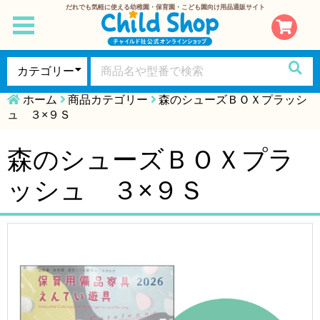
だれでも気軽に使える幼稚園・保育園・こども園向け用品通販サイト
toggle
navigation
ホーム
商品カテゴリー
森のシューズＢＯＸプラッシ
ュ ３×９Ｓ
森のシューズＢＯＸプラ
ッシュ ３×９Ｓ