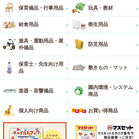
保育備品・行事用品
玩具・教材
給食用品
衛生用品
遊具・運動用品・屋
防災用品
外備品
保育士・先生向け用
敷きもの・マット
品
園内環境・システム
楽器・音響備品
商品
個人向け商品
お買い得商品