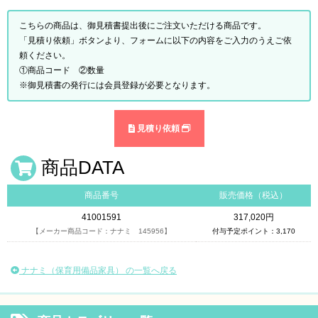
こちらの商品は、御見積書提出後にご注文いただける商品です。
「見積り依頼」ボタンより、フォームに以下の内容をご入力のうえご依
頼ください。
①商品コード ②数量
※御見積書の発行には会員登録が必要となります。
見積り依頼
商品DATA
商品番号
販売価格（税込）
41001591
317,020円
【メーカー商品コード：ナナミ 145956】
付与予定ポイント：3,170
ナナミ（保育用備品家具） の一覧へ戻る