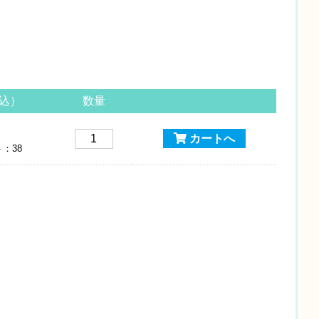
込）
数量
カートへ
：38