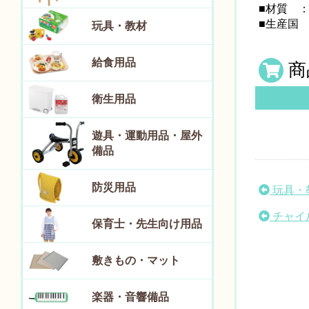
■材質 
■生産国
玩具・教材
給食用品
商
衛生用品
遊具・運動用品・屋外
備品
防災用品
玩具・
チャイ
保育士・先生向け用品
敷きもの・マット
楽器・音響備品