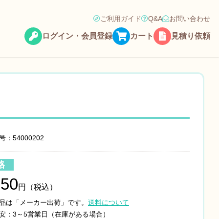
ご利用ガイド
Q&A
お問い合わせ
ログイン・会員登録
カート
見積り依頼
：54000202
格
850
円（税込）
品は「メーカー出荷」です。
送料について
安：3～5営業日（在庫がある場合）