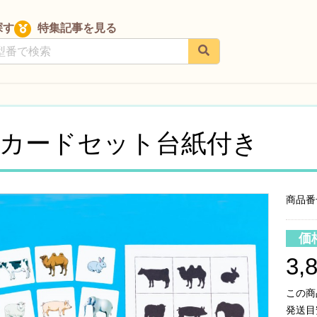
探す
特集記事を見る
カードセット台紙付き
商品番号
価
3,
この商
発送目