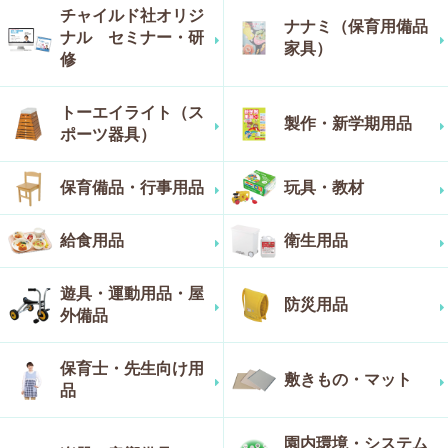
チャイルド社オリジ
ナナミ（保育用備品
ナル セミナー・研
家具）
修
トーエイライト（ス
製作・新学期用品
ポーツ器具）
保育備品・行事用品
玩具・教材
給食用品
衛生用品
遊具・運動用品・屋
防災用品
外備品
保育士・先生向け用
敷きもの・マット
品
園内環境・システム