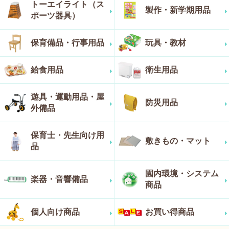
トーエイライト（ス
製作・新学期用品
ポーツ器具）
保育備品・行事用品
玩具・教材
給食用品
衛生用品
遊具・運動用品・屋
防災用品
外備品
保育士・先生向け用
敷きもの・マット
品
園内環境・システム
楽器・音響備品
商品
個人向け商品
お買い得商品