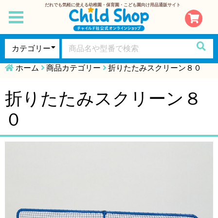
だれでも気軽に使える幼稚園・保育園・こども園向け用品通販サイト
toggle
navigation
ホーム
商品カテゴリー
折りたたみスクリーン８０
折りたたみスクリーン８
０