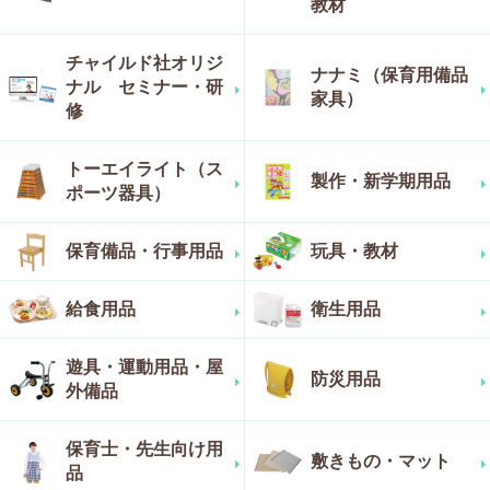
教材
チャイルド社オリジ
ナナミ（保育用備品
ナル セミナー・研
家具）
修
トーエイライト（ス
製作・新学期用品
ポーツ器具）
保育備品・行事用品
玩具・教材
給食用品
衛生用品
遊具・運動用品・屋
防災用品
外備品
保育士・先生向け用
敷きもの・マット
品