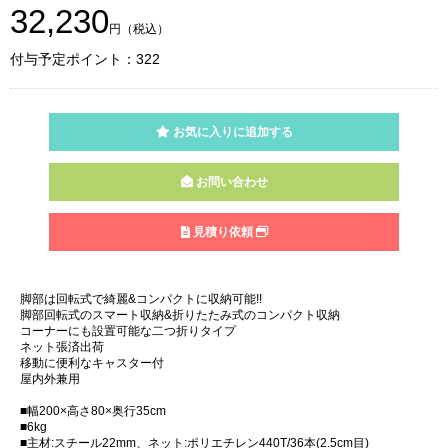
32,230
円（税込）
付与予定ポイント：322
お気に入りに追加する
お問い合わせ
見積り依頼
脚部は回転式で綺麗&コンパクトに収納可能!!
脚部回転式のスマート収納&折りたたみ式のコンパクト収納
コーナーにも設置可能な二つ折りタイプ
ネット張済出荷
移動に便利なキャスター付
屋内外兼用
■幅200×高さ80×奥行35cm
■6kg
■主材:スチール22mm、ネット:ポリエチレン440T/36本(2.5cm目)