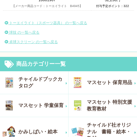
10001967
32,230円
【メーカー商品コード：トーエイライト B4945】
付与予定ポイント：322
トーエイライト（スポーツ器具） の一覧へ戻る
球技 の一覧へ戻る
卓球スクリーン の一覧へ戻る
商品カテゴリー一覧
チャイルドブックカ
マスセット 保育用品
タログ
マスセット 特別支援
マスセット 学童保育
教育教材
チャイルド社オリジ
かみしばい・絵本
ナル 書籍・絵本・