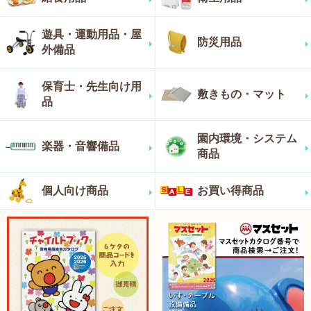
遊具・運動用品・屋
防災用品
外備品
保育士・先生向け用
敷きもの・マット
品
園内環境・システム
楽器・音響備品
商品
個人向け商品
お買い得商品