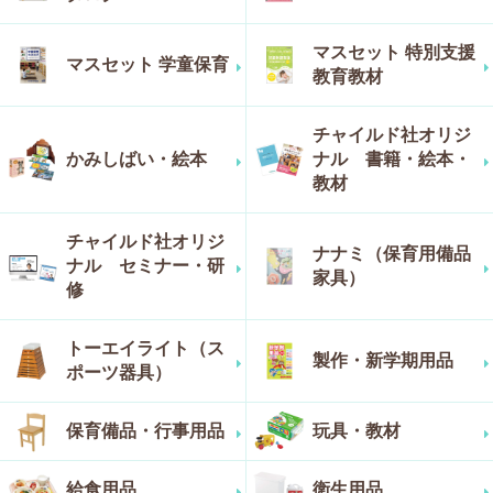
マスセット 特別支援
マスセット 学童保育
教育教材
チャイルド社オリジ
かみしばい・絵本
ナル 書籍・絵本・
教材
チャイルド社オリジ
ナナミ（保育用備品
ナル セミナー・研
家具）
修
トーエイライト（ス
製作・新学期用品
ポーツ器具）
保育備品・行事用品
玩具・教材
給食用品
衛生用品