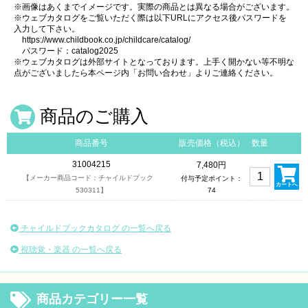
※画像はあくまでイメージです。実際の商品とは異なる場合がございます。
※ウェブカタログをご覧いただく際は以下URLにアクセス後パスワードを
入力して下さい。
https://www.childbook.co.jp/childcare/catalog/
パスワード：catalog2025
※ウェブカタログは外部サイトとなっております。上手く開かない等不明な
点がございましたら本ページ内「お問い合わせ」よりご連絡ください。
商品のご購入
商品番号
販売価格（税込）
数量
31004215
7,480円
【メーカー商品コード：チャイルドブック
付与予定ポイント：
カートへ
530311】
74
チャイルドブックカタログ の一覧へ戻る
視聴覚・楽器 の一覧へ戻る
商品カテゴリー一覧