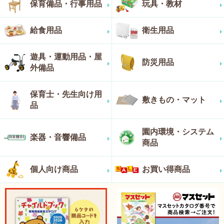
保育備品・行事用品
玩具・教材
給食用品
衛生用品
遊具・運動用品・屋
防災用品
外備品
保育士・先生向け用
敷きもの・マット
品
園内環境・システム
楽器・音響備品
商品
個人向け商品
お買い得商品