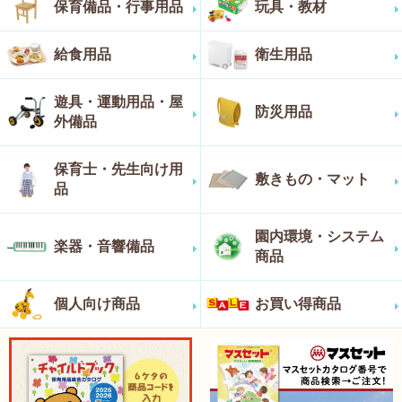
保育備品・行事用品
玩具・教材
給食用品
衛生用品
遊具・運動用品・屋
防災用品
外備品
保育士・先生向け用
敷きもの・マット
品
園内環境・システム
楽器・音響備品
商品
個人向け商品
お買い得商品