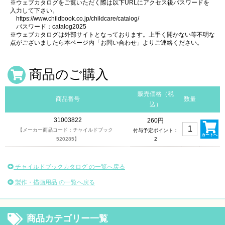
※ウェブカタログをご覧いただく際は以下URLにアクセス後パスワードを
入力して下さい。
https://www.childbook.co.jp/childcare/catalog/
パスワード：catalog2025
※ウェブカタログは外部サイトとなっております。上手く開かない等不明な
点がございましたら本ページ内「お問い合わせ」よりご連絡ください。
商品のご購入
販売価格（税
商品番号
数量
込）
31003822
260円
【メーカー商品コード：チャイルドブック
付与予定ポイント：
カートへ
520285】
2
チャイルドブックカタログ の一覧へ戻る
製作・描画用品 の一覧へ戻る
商品カテゴリー一覧