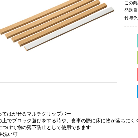
この商
発送目
付与予
ってはがせるマルチグリップバー
の上でブロック遊びをする時や、食事の際に床に物が落ちにく
につけて物の落下防止として使用できます
手洗い可