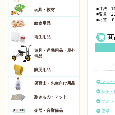
■寸法：1本
玩具・教材
■質量：2
■材質：
給食用品
商
衛生用品
遊具・運動用品・屋外
備品
【
防災用品
マスセ
保育士・先生向け用品
椅子・
敷きもの・マット
マスセ
楽器・音響備品
座卓・