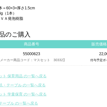
＝60×3×厚さ1.5cm
3g（1本）
ＥＶＡ発泡樹脂
品のご購入
商品番号
販売価格
55000623
22,
メーカー商品コード：マスセット 30332】
付与予定ポイ
ット 保育用品 の一覧へ戻る
机・テーブル の一覧へ戻る
ット 学童保育 の一覧へ戻る
テーブル の一覧へ戻る