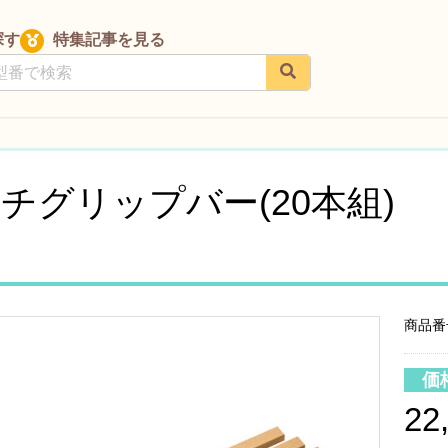
探す
特集記事を見る
プバー(20本組)
チグリップバー(20本組)
商品番号
価
22