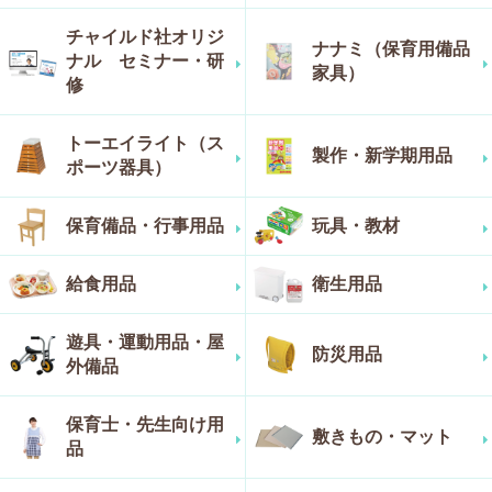
チャイルド社オリジ
ナナミ（保育用備品
ナル セミナー・研
家具）
修
トーエイライト（ス
製作・新学期用品
ポーツ器具）
保育備品・行事用品
玩具・教材
給食用品
衛生用品
遊具・運動用品・屋
防災用品
外備品
保育士・先生向け用
敷きもの・マット
品