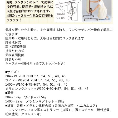
天板を折りたたむ時も、また展開する時も、ワンタッチレバー操作で簡単に
できます
使用時・収納時ともに、天板は自動的にロックされます
脚部取付式
高さ調節5段階
折りたたみ式
天板表面抗菌
脚切り不可
キャスター4個付き（全てストッパー付き）
■サイズ：
2×4＝W120×H60×H57、54、51、48、45
ワイド＝W120×H75×H57、54、51、48、45
1400＝W140×H75×H57、54、51、48、45
メラミンマグネット＝W120×H60×H57、54、51、48、45
■重量：
2×4＝19㎏ ワイド＝22.5㎏
1400＝22㎏ メラミンマグネット＝19㎏
■材質：天板＝メラミン化粧合板（天面のみ抗菌、ハニカムコア）
エッジ＝オレフォン系エストラマー（抗菌）、脚＝スチール（焼付塗装、
粉体塗装、クロムメッキ）