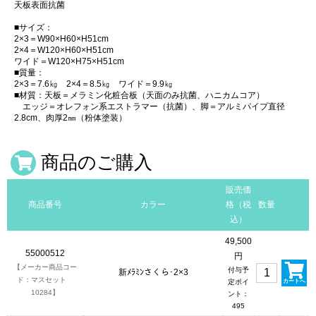
天板表面抗菌
■サイズ：
2×3＝W90×H60×H51cm
2×4＝W120×H60×H51cm
ワイド＝W120×H75×H51cm
■質量：
2×3＝7.6㎏ 2×4＝8.5㎏ ワイド＝9.9㎏
■材質：天板＝メラミン化粧合板（天面のみ抗菌、ハニカムコア）
エッジ＝オレフォン系エストラマー（抗菌）、脚＝アルミパイプ直径
2.8cm、肉厚2㎜（粉体塗装）
商品のご購入
販売価
商品番号
カラー
格（税
数量
込）
49,500
55000512
円
【メーカー商品コー
付与予
新ﾒﾗﾐﾝさくら･2×3
ド：マスセット
定ポイ
カートへ
10284】
ント：
495