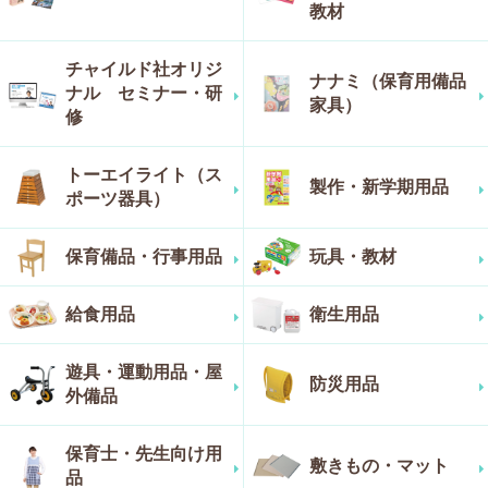
教材
チャイルド社オリジ
ナナミ（保育用備品
ナル セミナー・研
家具）
修
トーエイライト（ス
製作・新学期用品
ポーツ器具）
保育備品・行事用品
玩具・教材
給食用品
衛生用品
遊具・運動用品・屋
防災用品
外備品
保育士・先生向け用
敷きもの・マット
品